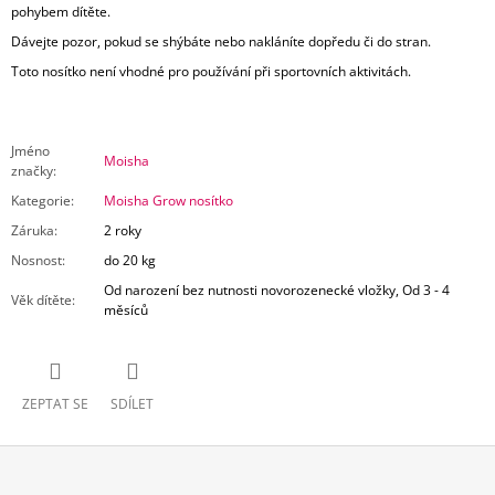
pohybem dítěte.
Dávejte pozor, pokud se shýbáte nebo nakláníte dopředu či do stran.
Toto nosítko není vhodné pro používání při sportovních aktivitách.
Jméno
Moisha
značky
:
Kategorie
:
Moisha Grow nosítko
Záruka
:
2 roky
Nosnost
:
do 20 kg
Od narození bez nutnosti novorozenecké vložky, Od 3 - 4
Věk dítěte
:
měsíců
ZEPTAT SE
SDÍLET
Z