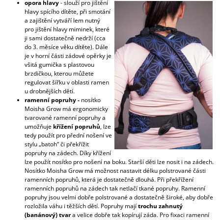
opora hlavy
- slouží pro jištění
hlavy spícího dítěte, při smotání
a zajištění vytváří lem nutný
pro jištění hlavy miminek, které
ji sami dostatečně nedrží (cca
do 3. měsíce věku dítěte). Dále
je v horní části zádové opěrky je
všitá gumička s plastovou
brzdičkou, kterou můžete
regulovat šířku v oblasti ramen
u drobnějších dětí.
ramenní popruhy -
nosítko
Moisha Grow má ergonomicky
tvarované ramenní popruhy a
umožňuje
křížení popruhů
, lze
tedy použít pro přední nošení ve
stylu „batoh“ či překřížit
popruhy na zádech. Díky křížení
lze použít nosítko pro nošení na boku. Starší děti lze nosit i na zádech.
Nosítko Moisha Grow má možnost nastavit délku polstrované části
ramenních popruhů, která je dostatečně dlouhá. Při překřížení
ramenních popruhů na zádech tak netlačí tkané popruhy. Ramenní
popruhy jsou velmi dobře polstrované a dostatečně široké, aby dobře
rozložila váhu i těžších dětí. Popruhy mají
trochu zahnutý
(banánový) tvar
a velice dobře tak kopírují záda. Pro fixaci ramenní