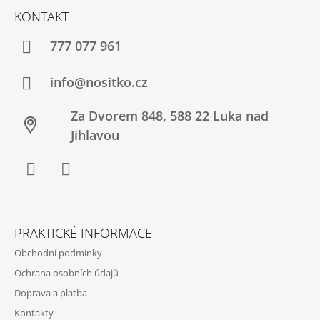
Á
KONTAKT
P
A
777 077 961
T
Í
info@nositko.cz
Za Dvorem 848, 588 22 Luka nad
Jihlavou
Facebook
Twitter
PRAKTICKÉ INFORMACE
Obchodní podmínky
Ochrana osobních údajů
Doprava a platba
Kontakty