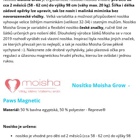
cca 2 měsíců (58 - 62 cm) do výšky 98 cm (váhy max. 20 kg)
.
Šířka i délka
zádové opěrky lze upravit, tak lze nosit i malinká miminka bez
novorozenecké vložky.
Velká variabilita a možnost přizpůsobení nosítka
vyhovuje velice štíhlým maminkám (velikost 32-34) i statným mužům. Nosítko
Moisha Grow je variabilní a flexibilní nosítko
české značky,
ručně šité ze
šátků určených pro nošení dětí. Dlouholetý výrobce šátků Moisha se v roce
2019 rozhodl vyrábět svá vlastní nosítka. Inspirací byla nosítka jiných značek,
ze kterých převzali jen to nejlepší, a tak je nosítko Moisha Grow pěkně
vychytané :-). Naleznete zde drobné vychytávky, jako plastová očka pro
regulaci a úžasnou magnetickou hrudní přezku, kterou lze ovládat i jednou
rukou.
Nosítko Moisha Grow -
Paws Magnetic
Materiál:
50 % bavlna egyptská, 50 % polyester - Repreve®
Nosítko je určeno:
nosítko je vhodné pro děti od 2 měsíců (cca 58 - 62 cm) do výšky 98