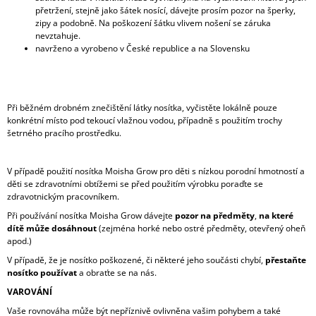
přetržení, stejně jako šátek nosící, dávejte prosím pozor na šperky,
zipy a podobně. Na poškození šátku vlivem nošení se záruka
nevztahuje.
navrženo a vyrobeno v České republice a na Slovensku
Při běžném drobném znečištění látky nosítka, vyčistěte lokálně pouze
konkrétní místo pod tekoucí vlažnou vodou, případně s použitím trochy
šetrného pracího prostředku.
V případě použití nosítka Moisha Grow pro děti s nízkou porodní hmotností a
děti se zdravotními obtížemi se před použitím výrobku poraďte se
zdravotnickým pracovníkem.
Při používání nosítka Moisha Grow dávejte
pozor na předměty
,
na které
dítě může dosáhnout
(zejména horké nebo ostré předměty, otevřený oheň
apod.)
V případě, že je nosítko poškozené, či některé jeho součásti chybí,
přestaňte
nosítko používat
a obraťte se na nás.
VAROVÁNÍ
Vaše rovnováha může být nepříznivě ovlivněna vašim pohybem a také