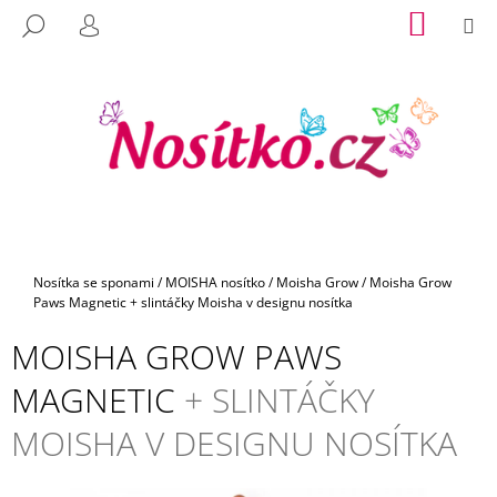
K
Přejít
NÁKUP
M
HLEDAT
na
KOŠÍK
O
PŘIHLÁŠENÍ
C
ZPĚT
ZPĚT
obsah
Š
O
Í
P
K
O
T
Ř
E
B
U
Domů
Nosítka se sponami
/
MOISHA nosítko
/
Moisha Grow
/
Moisha Grow
J
Paws Magnetic
+ slintáčky Moisha v designu nosítka
E
MOISHA GROW PAWS
T
E
MAGNETIC
+ SLINTÁČKY
N
MOISHA V DESIGNU NOSÍTKA
A
J