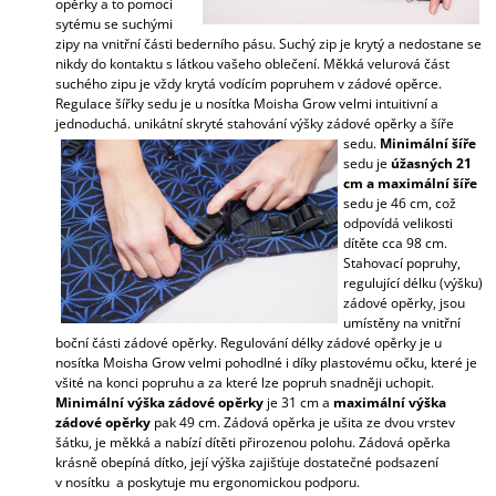
opěrky a to pomocí
sytému se suchými
zipy na vnitřní části bederního pásu. Suchý zip je krytý a nedostane se
nikdy do kontaktu s látkou vašeho oblečení. Měkká velurová část
suchého zipu je vždy krytá vodícím popruhem v zádové opěrce.
Regulace šířky sedu je u nosítka Moisha Grow velmi intuitivní a
jednoduchá. unikátní skryté stahování výšky zádové opěrky a šíře
sedu.
Minimální šíře
sedu je
úžasných 21
cm a m
aximální šíře
sedu je 46 cm, což
odpovídá velikosti
dítěte cca 98 cm.
Stahovací popruhy,
regulující délku (výšku)
zádové opěrky, jsou
umístěny na vnitřní
boční části zádové opěrky. Regulování délky zádové opěrky je u
nosítka Moisha Grow velmi pohodlné i díky plastovému očku, které je
všité na konci popruhu a za které lze popruh snadněji uchopit.
Minimální výška zádové opěrky
je 31 cm a
maximální výška
zádové opěrky
pak 49 cm. Zádová opěrka je ušita ze dvou vrstev
šátku, je měkká a nabízí dítěti přirozenou polohu. Zádová opěrka
krásně obepíná dítko, její výška zajišťuje dostatečné podsazení
v nosítku a poskytuje mu ergonomickou podporu.