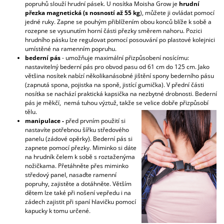
popruhů slouží hrudní pásek. U nosítka Moisha Grow je
hrudní
přezka
magnetická (s nosností až 55 kg
), můžete ji ovládat pomocí
jedné ruky. Zapne se pouhým přiblížením obou konců blíže k sobě a
rozepne se vysunutím horní části přezky směrem nahoru. Pozici
hrudního pásku lze regulovat pomocí posouvání po plastové kolejnici
umístěné na ramenním popruhu.
bederní pás
- umožňuje maximální přizpůsobení nosícímu:
nastavitelný bederní pás pro obvod pasu od 61 cm do 125 cm. Jako
většina nosítek nabízí několikanásobné jištění spony bederního pásu
(zapnutá spona, pojistka na sponě, jistící gumička). V přední části
nosítka se nachází praktická kapsička na nezbytné drobnosti. Bederní
pás je měkčí, nemá tuhou výztuž, takže se velice dobře přizpůsobí
tělu.
manipulace -
před prvním použití si
nastavíte potřebnou šířku středového
panelu (zádové opěrky). Bederní pás si
zapnete pomocí přezky. Miminko si dáte
na hrudník čelem k sobě s roztaženýma
nožičkama. Přetáhněte přes miminko
středový panel, nasaďte ramenní
popruhy, zajistěte a dotáhněte. Větším
dětem lze také při nošení vepředu i na
zádech zajistit při spaní hlavičku pomocí
kapucky k tomu určené.