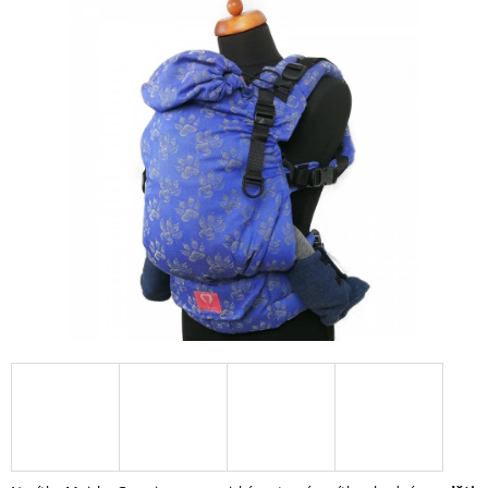
Í
T
?
HLEDAT
D
O
P
O
R
U
Č
U
J
E
M