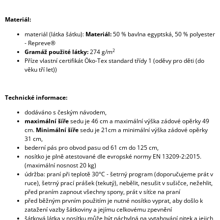
Materiál:
materiál (látka šátku):
Materiál:
50 % bavlna egyptská, 50 % polyester
- Repreve®
2
Gramáž použité látky:
274 g/m
Příze vlastní certifikát Öko-Tex standard třídy 1 (oděvy pro děti (do
věku tří let))
Technické informace:
dodáváno s českým návodem,
maximální šíře
sedu je 46 cm a maximální výška zádové opěrky 49
cm.
Minimální šíře
sedu je 21cm a minimální výška zádové opěrky
31 cm,
bederní pás pro obvod pasu od 61 cm do 125 cm,
nosítko je plně atestované dle evropské normy EN 13209-2:2015.
(maximální nosnost 20 kg)
údržba: praní při teplotě 30°C - šetrný program (doporučujeme prát v
ruce), šetrný prací prášek (tekutý), nebělit, nesušit v sušičce, nežehlit,
před praním zapnout všechny spony, prát v síťce na praní
před běžným prvním použitím je nutné nosítko vyprat, aby došlo k
zatažení vazby šátkoviny a jejímu celkovému zpevnění
šátková látka v nosítku může být náchylná na vytahování nitek a jejich