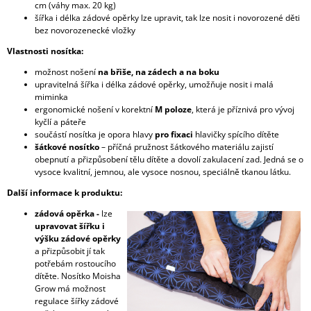
cm (váhy max. 20 kg)
šířka i délka zádové opěrky lze upravit, tak lze nosit i novorozené děti
bez novorozenecké vložky
Vlastnosti nosítka:
možnost nošení
na břiše, na zádech a na boku
upravitelná šířka i délka zádové opěrky, umožňuje nosit i malá
miminka
ergonomické nošení v korektní
M poloze
, která je příznivá pro vývoj
kyčlí a páteře
součástí nosítka je opora hlavy
pro fixaci
hlavičky spícího dítěte
šátkové nosítko
– příčná pružnost šátkového materiálu zajistí
obepnutí a přizpůsobení tělu dítěte a dovolí zakulacení zad. Jedná se o
vysoce kvalitní, jemnou, ale vysoce nosnou, speciálně tkanou látku.
Další informace k produktu:
zádová opěrka -
lze
upravovat šířku i
výšku zádové opěrky
a přizpůsobit jí tak
potřebám rostoucího
dítěte. Nosítko Moisha
Grow má možnost
regulace šířky zádové