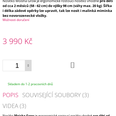
Nosítko Moisha Grow je ergonomické rostoucí nosítko vhodné
pro děti
E
od cca 2 měsíců (58 - 62 cm) do výšky 98 cm (váhy max. 20 kg)
.
Šířka
i délka zádové opěrky lze upravit, tak lze nosit i malinká miminka
BAMBOOLIK
bez novorozenecké vložky.
PRATELNÉ
Možnosti doručení
ODLIČOVACÍ
TAMPONKY
Z
BIOBAVLNY
3 990 Kč
200
Kč
Měrná
cena:
DO
KOŠÍKU
Skladem do 1-2 pracovních dnů
POPIS
SOUVISEJÍCÍ SOUBORY (3)
VIDEA (3)
Nosítko
Moisha Grow
je ergonomické rostoucí nosítko vhodné
pro děti od