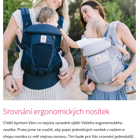
Í
S
T
Č
?
L
Á
N
K
Ů
HLEDAT
D
O
P
O
R
U
Srovnání ergonomických nosítek
Č
U
J
Chtěli bychom Vám co nejvíce usnadnit výběr Vašeho ergonomického
E
nostíka. Proto jsme se snažili, aby popis jednotlivých nosítek v našem e-
M
shopu nositko.cz měl stejnou osnovu. Tím bude pro Vás srovnání jednodušší