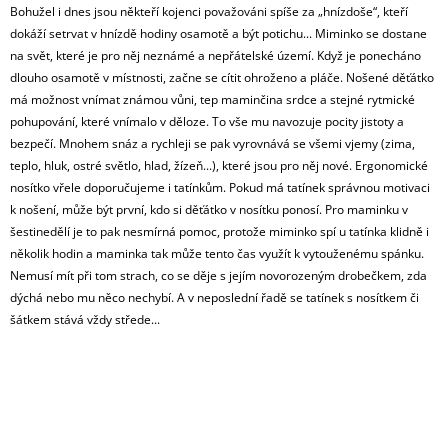
Bohužel i dnes jsou někteří kojenci považováni spíše za „hnízdoše“, kteří
dokáží setrvat v hnízdě hodiny osamotě a být potichu... Miminko se dostane
na svět, které je pro něj neznámé a nepřátelské území. Když je ponecháno
dlouho osamotě v místnosti, začne se cítit ohroženo a pláče. Nošené děťátko
má možnost vnímat známou vůni, tep maminčina srdce a stejné rytmické
pohupování, které vnímalo v děloze. To vše mu navozuje pocity jistoty a
bezpečí. Mnohem snáz a rychleji se pak vyrovnává se všemi vjemy (zima,
teplo, hluk, ostré světlo, hlad, žízeň...), které jsou pro něj nové. Ergonomické
nosítko vřele doporučujeme i tatínkům. Pokud má tatínek správnou motivaci
k nošení, může být první, kdo si děťátko v nosítku ponosí. Pro maminku v
šestinedělí je to pak nesmírná pomoc, protože miminko spí u tatínka klidně i
několik hodin a maminka tak může tento čas využít k vytouženému spánku.
Nemusí mít při tom strach, co se děje s jejím novorozeným drobečkem, zda
dýchá nebo mu něco nechybí. A v neposlední řadě se tatínek s nosítkem či
šátkem stává vždy střede...