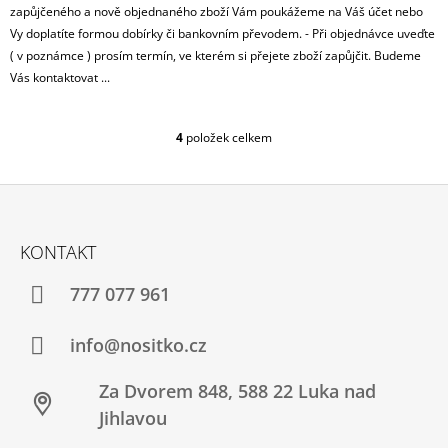
zapůjčeného a nově objednaného zboží Vám poukážeme na Váš účet nebo
Vy doplatíte formou dobírky či bankovním převodem. - Při objednávce uveďte
( v poznámce ) prosím termín, ve kterém si přejete zboží zapůjčit. Budeme
Vás kontaktovat ...
4
položek celkem
O
V
L
Á
Z
D
Á
A
KONTAKT
C
P
Í
A
777 077 961
P
T
R
V
Í
info@nositko.cz
K
Y
Za Dvorem 848, 588 22 Luka nad
V
Ý
Jihlavou
P