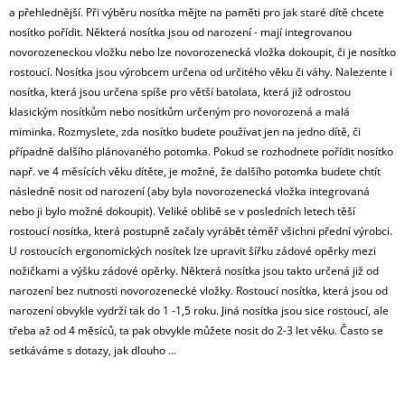
E
a přehlednější. Při výběru nosítka mějte na paměti pro jak staré dítě chcete
nosítko pořídit. Některá nosítka jsou od narození - mají integrovanou
ANGEL
novorozeneckou vložku nebo lze novorozenecká vložka dokoupit, či je nosítko
WINGS
rostoucí. Nosítka jsou výrobcem určena od určitého věku či váhy. Nalezente i
TROJHRÁNEK
BIOBAVLNA
nosítka, která jsou určena spíše pro větší batolata, která již odrostou
klasickým nosítkům nebo nosítkům určeným pro novorozená a malá
165
Kč
miminka. Rozmyslete, zda nosítko budete používat jen na jedno dítě, či
případně dalšího plánovaného potomka. Pokud se rozhodnete pořídit nosítko
např. ve 4 měsících věku dítěte, je možné, že dalšího potomka budete chtít
následně nosit od narození (aby byla novorozenecká vložka integrovaná
nebo ji bylo možné dokoupit). Veliké oblibě se v posledních letech těší
rostoucí nosítka, která postupně začaly vyrábět téměř všichni přední výrobci.
U rostoucích ergonomických nosítek lze upravit šířku zádové opěrky mezi
nožičkami a výšku zádové opěrky. Některá nosítka jsou takto určená již od
narození bez nutnosti novorozenecké vložky. Rostoucí nosítka, která jsou od
narození obvykle vydrží tak do 1 -1,5 roku. Jiná nosítka jsou sice rostoucí, ale
třeba až od 4 měsíců, ta pak obvykle můžete nosit do 2-3 let věku. Často se
setkáváme s dotazy, jak dlouho ...