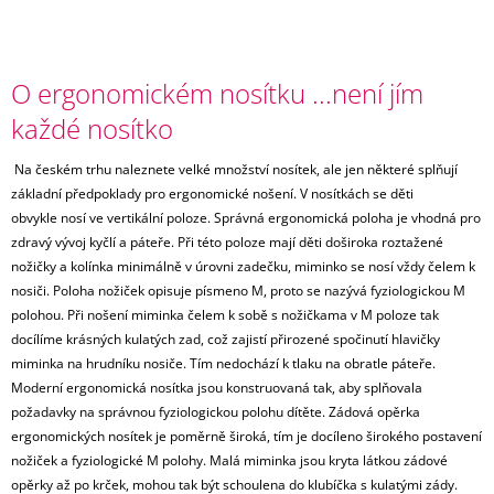
O ergonomickém nosítku ...není jím
každé nosítko
Na českém trhu naleznete velké množství nosítek, ale jen některé splňují
základní předpoklady pro ergonomické nošení. V nosítkách se děti
obvykle nosí ve vertikální poloze. Správná ergonomická poloha je vhodná pro
zdravý vývoj kyčlí a páteře. Při této poloze mají děti doširoka roztažené
nožičky a kolínka minimálně v úrovni zadečku, miminko se nosí vždy čelem k
nosiči. Poloha nožiček opisuje písmeno M, proto se nazývá fyziologickou M
polohou. Při nošení miminka čelem k sobě s nožičkama v M poloze tak
docílíme krásných kulatých zad, což zajistí přirozené spočinutí hlavičky
miminka na hrudníku nosiče. Tím nedochází k tlaku na obratle páteře.
Moderní ergonomická nosítka jsou konstruovaná tak, aby splňovala
požadavky na správnou fyziologickou polohu dítěte. Zádová opěrka
ergonomických nosítek je poměrně široká, tím je docíleno širokého postavení
nožiček a fyziologické M polohy. Malá miminka jsou kryta látkou zádové
opěrky až po krček, mohou tak být schoulena do klubíčka s kulatými zády.