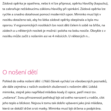
Zádová opěrka je opatřena, nebo k ní lze připnout, opěrku hlavičky (kapucku),
ta zabraňuje nežádoucímu záklonu hlavičky při spinkání. Zádová opěrka lze
rychle a snadno dotahovat pomocí moderních spon. Miminko musí být v
nosítku dotaženo tak, aby ho látka zádové opěrky obepínala a byla mu
oporou. V ergonomických nosítkách lze nosit děti čelem k sobě na břiše, na
zádech a u některých nosítek je možná i poloha na boku nosiče. Obvykle s v
nosítku může začít s nošením asi ve 4 měsících. U některých n...
O nošení dětí
Pohled do světa nošení dětí :-) Náš článek vychází ze všeobecných poznatků,
ale dále zejména z našich osobních zkušeností s nošením dětí. Lidská
miminka, stejně jako například mláďata koaly či opice, patří mezi tzv.
„nošence“. Svou přirozeností potřebují být od svého narození u rodiče, cítit
jeho teplo a blízkost. Nejsou k tomu tak dobře vybaveni jako jiná mláďata,
která se dokáží držet srsti matky. Miminka musí být držena a podpírána.