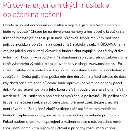
Půjčovna ergonomických nosítek a
oblečení na nošení
Chcete si pořídit ergonomické nosítko a nejste si jisti, zda Vám a děťátku
bude vyhovovat? Chcete jet na dovolenou na hory a nosit svého broučka na
túrách? Pro tyto příležitosti je tu naše půjčovna. Nabízíme Vám možnost
půjčit si nosítko a oblečení na nošení z naší nabídky v sekci PŮJČOVNA. Je na
vás, na jak dlouho a který výrobek si budete chtít zapůjčit – na tři dny či dva
týdny... :-) Podmínky zápůjčky: - Při objednání zaplatíte vratnou zálohu v plné
ceně vybraného výrobku, která je uvedena v e-shopu www.nositko.cz. - Po
složení zálohy Vám bude zboží k zapůjčení odesláno společně s dokladem o
zapůjčení. - Doba půjčení se počítá ode dne doručení na Vaši adresu do data,
kdy zboží odešlete zpět, půjčovné bude opravdu na Vámi objednaný počet
dní. - Po navrácení nosítka a jeho kontrole Vám bude vrácena záloha na Vámi
uvedené č. účtu snížena o poplatek za vypůjčení a poštovné. - Při poškození a
hrubém znečištění nelze zapůjčené zboží přijmout zpět. Běžné znečištění
není závadou. - Zapůjčené zboží zasílejte zpět pojištěné minimálně na
hodnotu zaplacené zálohy, nezasílejte jako dobírku – nebude přijmuto. -
Pokud budete s nosítkem spokojeni a rozhodnete se u nás objednat nové
zboží, nebudeme Vám půjčovné účtovat a případný rozdíl mezi cenou