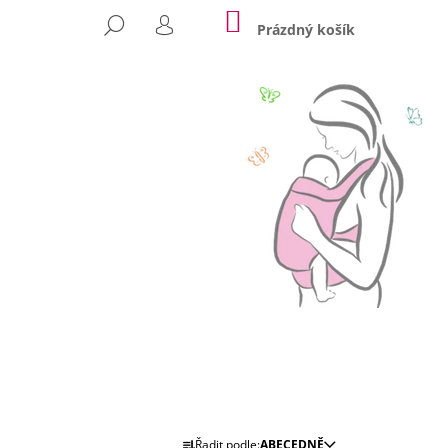
NÁKUPNÍ
HLEDAT
KOŠÍK
Prázdný košík
PŘIHLÁŠENÍ
Následující
MITEDEDITION
N
+ 1X PÁR NÁVLEČKŮ
Ř
Řadit podle:
ABECEDNĚ