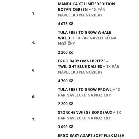
MANDUCA XT LIMITEDEDITION
BOTANICGREEN
+ 1X PÁR
NÁVLEČKŮ NA NOŽIČKY
4 075 Kč
TULA FREE TO GROW WHALE
WATCH
+ 1X PÁR NÁVLEČKŮ NA
NOŽIČKY
2 200 Kč
ERGO BABY OMNI BREEZE -
TWILIGHT BLUE DAISIES
+ 1X PÁR
NÁVLEČKŮ NA NOŽIČKY
4 700 Kč
TULA FREE TO GROW PROWL
+ 1X
PÁR NÁVLEČKŮ NA NOŽIČKY
2 200 Kč
STORCHENWIEGE BORDEAUX
+ 1X
PÁR NÁVLEČKŮ NA NOŽIČKY
3 090 Kč
ERGO BABY ADAPT SOFT FLEX MESH