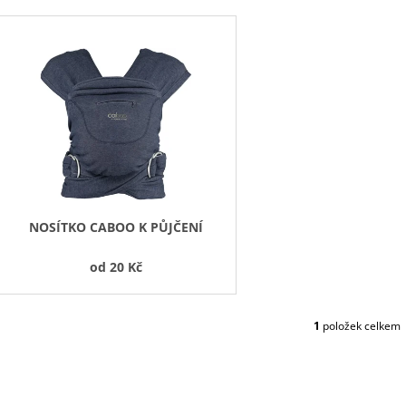
V
Ý
P
S
P
R
O
D
NOSÍTKO CABOO K PŮJČENÍ
U
K
od
20 Kč
T
Ů
1
položek celkem
O
V
L
Á
D