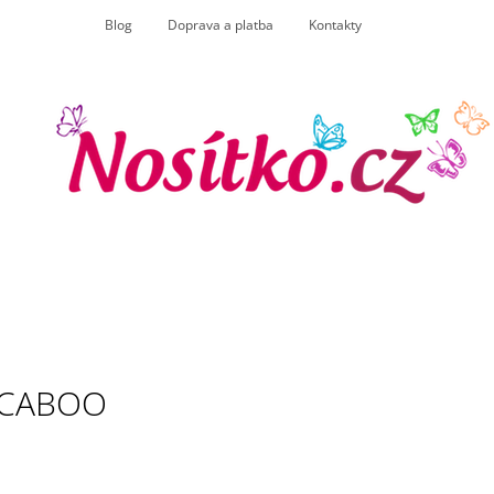
Blog
Doprava a platba
Kontakty
CO POTŘEBUJETE NAJÍT?
HLEDAT
DOPORUČUJEME
CABOO
ANGEL WINGS TROJHRÁNEK
MANDUCA XT LI
BIOBAVLNA
BOTANICGREE
NA NOŽIČKY
165 Kč
4 075 Kč