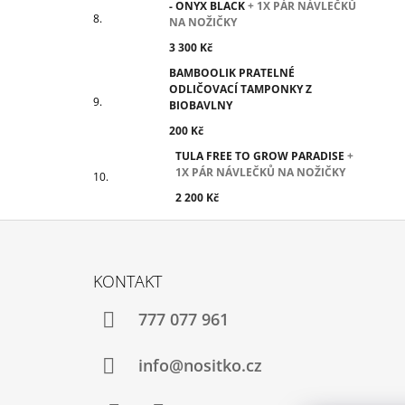
- ONYX BLACK
+ 1X PÁR NÁVLEČKŮ
NA NOŽIČKY
3 300 Kč
BAMBOOLIK PRATELNÉ
ODLIČOVACÍ TAMPONKY Z
BIOBAVLNY
200 Kč
TULA FREE TO GROW PARADISE
+
1X PÁR NÁVLEČKŮ NA NOŽIČKY
2 200 Kč
Z
Á
KONTAKT
P
A
777 077 961
T
Í
info@nositko.cz