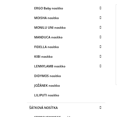
E
A
G
ERGO Baby nosítko
N
O
R
N
MOISHA nosítko
I
Í
E
I
MONILU UNI nosítko
P
A
MANDUCA nosítko
N
FIDELLA nosítko
E
KIBI nosítko
L
LENNYLAMB nosítko
DIDYMOS nosítko
JOŽÁNEK nosítko
LILIPUTI nosítko
ŠÁTKOVÁ NOSÍTKA