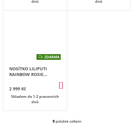
dnů
dnů
ZDARMA
Z
D
A
NOSÍTKO LILIPUTI
R
M
RAINBOW ROSIE
A
LIMITOVANÉ
+ 1X PÁR
DO
NÁVLEČKŮ NA NOŽIČKY
2 999 Kč
KOŠÍKU
Skladem do 1-2 pracovních
dnů
9
položek celkem
O
V