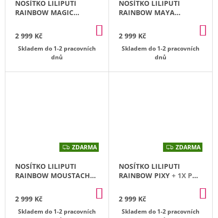
NOSÍTKO LILIPUTI
NOSÍTKO LILIPUTI
R
R
M
M
RAINBOW MAGIC
RAINBOW MAYA
A
A
FOREST
+ 1X PÁR
LIMITOVANÉ
+ 1X PÁR
DO
DO
NÁVLEČKŮ NA NOŽIČKY
NÁVLEČKŮ NA NOŽIČKY
2 999 Kč
2 999 Kč
KOŠÍKU
KO
Skladem do 1-2 pracovních
Skladem do 1-2 pracovních
dnů
dnů
ZDARMA
ZDARMA
Z
Z
D
D
A
A
NOSÍTKO LILIPUTI
NOSÍTKO LILIPUTI
R
R
M
M
RAINBOW MOUSTACHE
RAINBOW PIXY
+ 1X PÁR
A
A
+ 1X PÁR NÁVLEČKŮ NA
NÁVLEČKŮ NA NOŽIČKY
DO
DO
NOŽIČKY
2 999 Kč
2 999 Kč
KOŠÍKU
KO
Skladem do 1-2 pracovních
Skladem do 1-2 pracovních