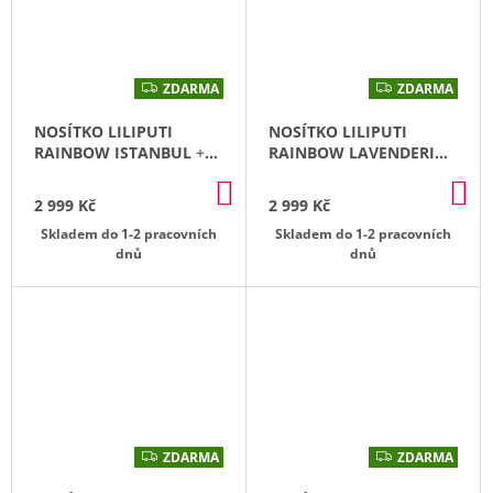
E
BAMBOOLIK
PRATELNÉ
ZDARMA
ZDARMA
Z
Z
ODLIČOVACÍ
D
D
TAMPONKY
A
A
NOSÍTKO LILIPUTI
NOSÍTKO LILIPUTI
Z
R
R
BIOBAVLNY
M
M
RAINBOW ISTANBUL
+
RAINBOW LAVENDERING
A
A
1X PÁR NÁVLEČKŮ NA
+ 1X PÁR NÁVLEČKŮ NA
200
DO
DO
NOŽIČKY
NOŽIČKY
Kč
2 999 Kč
2 999 Kč
KOŠÍKU
KO
Skladem do 1-2 pracovních
Skladem do 1-2 pracovních
dnů
dnů
ZDARMA
ZDARMA
Z
Z
D
D
A
A