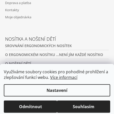
Doprava a platba
Kontakty
Moje objednávka
NOSÍTKA A NOŠENÍ DĚTÍ
SROVNÁNÍ ERGONOMICKÝCH NOSÍTEK
O ERGONOMICKÉM NOSÍTKU ...NENÍ JÍM KAŽDÉ NOSÍTKO
O NOŠENÍ DĚTÍ
Využíváme soubory cookies pro pohodlné prohlížení a
PŮJČOVNA ERGONOMICKÝCH NOSÍTEK A OBLEČENÍ NA
NOŠENÍ
zlepšování funkcí webu.
Více informací
ARCHIV
Nastavení
Odmítnout
Souhlasím
© 2026 Nositko.cz. Všechna práva vyhrazena.
Vytvořil Shoptet