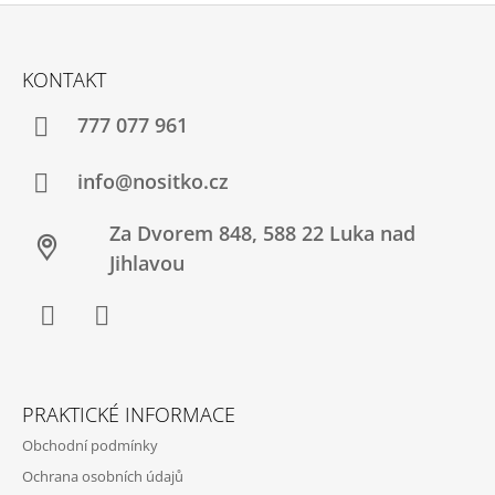
L
Á
Z
D
Á
A
KONTAKT
C
P
Í
A
777 077 961
P
T
R
V
Í
info@nositko.cz
K
Y
Za Dvorem 848, 588 22 Luka nad
V
Ý
Jihlavou
P
I
S
U
Facebook
Twitter
PRAKTICKÉ INFORMACE
Obchodní podmínky
Ochrana osobních údajů