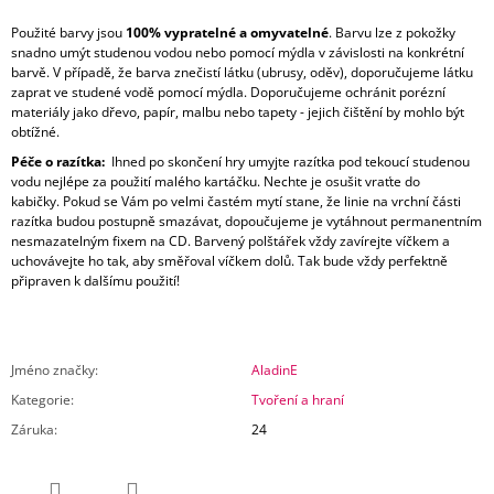
Použité barvy jsou
100% vypratelné a omyvatelné
. Barvu lze z pokožky
snadno umýt studenou vodou nebo pomocí mýdla v závislosti na konkrétní
barvě. V případě, že barva znečistí látku (ubrusy, oděv), doporučujeme látku
zaprat ve studené vodě pomocí mýdla. Doporučujeme ochránit porézní
materiály jako dřevo, papír, malbu nebo tapety - jejich čištění by mohlo být
obtížné.
Péče o razítka:
Ihned po skončení hry umyjte razítka pod tekoucí studenou
vodu nejlépe za použití malého kartáčku. Nechte je osušit vraťte do
kabičky. Pokud se Vám po velmi častém mytí stane, že linie na vrchní části
razítka budou postupně smazávat, dopoučujeme je vytáhnout permanentním
nesmazatelným fixem na CD. Barvený polštářek vždy zavírejte víčkem a
uchovávejte ho tak, aby směřoval víčkem dolů. Tak bude vždy perfektně
připraven k dalšímu použití!
Jméno značky
:
AladinE
Kategorie
:
Tvoření a hraní
Záruka
:
24