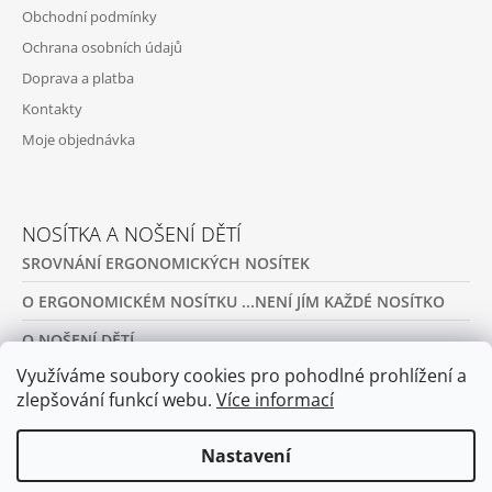
Obchodní podmínky
Ochrana osobních údajů
Doprava a platba
Kontakty
Moje objednávka
NOSÍTKA A NOŠENÍ DĚTÍ
SROVNÁNÍ ERGONOMICKÝCH NOSÍTEK
O ERGONOMICKÉM NOSÍTKU ...NENÍ JÍM KAŽDÉ NOSÍTKO
O NOŠENÍ DĚTÍ
Využíváme soubory cookies pro pohodlné prohlížení a
PŮJČOVNA ERGONOMICKÝCH NOSÍTEK A OBLEČENÍ NA
NOŠENÍ
zlepšování funkcí webu.
Více informací
ARCHIV
Nastavení