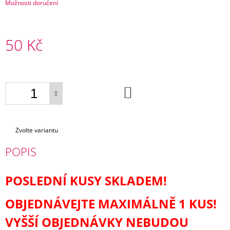
E
Možnosti doručení
MANDUCA
XT
50 Kč
LIMITEDEDITION
BOTANICGREEN
Měrná
+
cena:
1X
PÁR
NÁVLEČKŮ
DO
KOŠÍKU
NA
NOŽIČKY
4
075
Zvolte variantu
Kč
POPIS
POSLEDNÍ KUSY SKLADEM!
OBJEDNÁVEJTE MAXIMÁLNĚ 1 KUS!
VYŠŠÍ OBJEDNÁVKY NEBUDOU