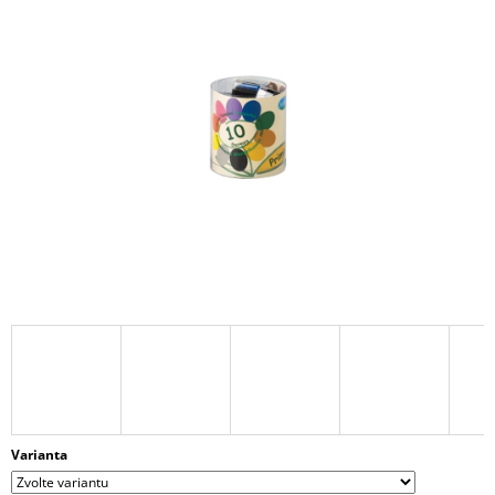
Í
T
?
HLEDAT
D
O
P
O
R
U
Č
U
J
Varianta
E
M