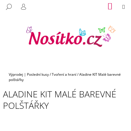
K
Přejít
NÁKUP
M
HLEDAT
na
KOŠÍK
O
PŘIHLÁŠENÍ
C
ZPĚT
ZPĚT
obsah
Š
O
Í
P
K
O
T
Ř
E
B
U
Domů
Výprodej | Poslední kusy
/
Tvoření a hraní
/
Aladine KIT Malé barevné
J
polštářky
E
ALADINE KIT MALÉ BAREVNÉ
T
E
POLŠTÁŘKY
N
A
J