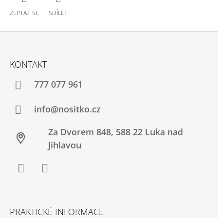
ZEPTAT SE
SDÍLET
Z
Á
KONTAKT
P
A
777 077 961
T
Í
info@nositko.cz
Za Dvorem 848, 588 22 Luka nad
Jihlavou
Facebook
Twitter
PRAKTICKÉ INFORMACE