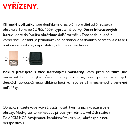
VYŘÍZENY.
KIT
malé polštářky
jsou doplňkem k razítkům pro děti od 6 let, sada
obsahuje 10 ks polštářků. 100% vypratelné barvy.
Deset inkoustových
barev
, které dají vašim obrázkům další rozměr... Tato sada je ideální
kombinací - obsahuje jednobarevné polštářky v základních barvách, ale také i
metalické polštářky např. zlatou, stříbrnou, měděnou.
Pokud pracujete s více barevnými polštářky
, vždy před použitím jiné
barvy odstraňte zbytky původní barvy z razítka, např. pomocí vlhčených
dětských ubrousků nebo vlhkého hadříku, aby se vám neznehodily barevné
polštářky.
Obrázky můžete vybarvovat, vystřihovat, tvořit z nich koláže a celé
obrazy. Motivy lze kombinovat s příbuznými tématy velkých razítek
TAMPOMINOS. Vzájemnou kombinací tak vznikají obrázky s plnou
perspektivou.