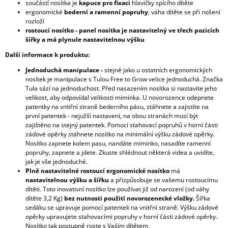
součástí nosítka je
kapuce pro fixaci
hlavičky spícího dítěte
ergonomické
bederní a ramenní popruhy
, váha dítěte se při nošení
rozloží
rostoucí nosítko - panel nosítka je nastavitelný ve třech pozicích
šířky a má plynule nastavitelnou výšku
Další informace k produktu:
Jednoduchá manipulace -
stejně jako u ostatních ergonomických
nosítek je manipulace s Tulou Free to Grow velice jednoduchá. Značka
Tula sází na jednoduchost. Před nasazením nosítka si nastavíte jeho
velikost, aby odpovídal velikosti miminka. U novorozence odepnete
patentky na vnitřní straně bederního pásu, stáhnete a zajistíte na
první patentek - nejužší nastavení, na obou stranách musí být
zajištěno na stejný patentek. Pomocí stahovací popruhů v horní části
zádové opěrky stáhnete nosítko na minimální výšku zádové opěrky.
Nosítko zapnete kolem pasu, nandáte miminko, nasadíte ramenní
popruhy, zapnete a jdete. Zkuste shlédnout některá videa a uvidíte,
jak je vše jednoduché.
Plně nastavitelné rostoucí ergonomické nosítko
má
nastavitelnou výšku a šířku
a přizpůsobuje se vašemu rostoucímu
dítěti. Toto inovativní nosítko lze používat již od narození (od váhy
dítěte 3,2 Kg)
bez nutnosti použití novorozenecké vložky.
Šířka
sedáku se upravuje pomocí patentek na vnitřní straně. Výšku zádové
opěrky upravujete stahovacími popruhy v horní části zádové opěrky.
Nosítko tak postupně roste s Vaším dítětem.