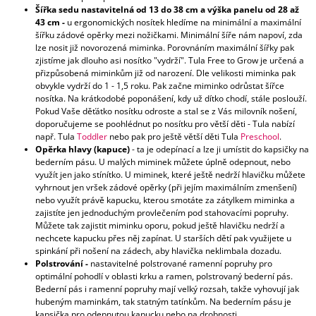
Šířka sedu nastavitelná od 13 do 38 cm a výška panelu od 28 až
43 cm -
u ergonomických nosítek hledíme na minimální a maximální
šířku zádové opěrky mezi nožičkami. Minimální šíře nám napoví, zda
lze nosit již novorozená miminka. Porovnáním maximální šířky pak
zjistíme jak dlouho asi nosítko "vydrží". Tula Free to Grow je určená a
přizpůsobená miminkům již od narození. Dle velikosti miminka pak
obvykle vydrží do 1 - 1,5 roku. Pak začne miminko odrůstat šířce
nosítka. Na krátkodobé poponášení, kdy už dítko chodí, stále poslouží.
Pokud Vaše děťátko nosítku odroste a stal se z Vás milovník nošení,
doporučujeme se poohlédnut po nosítku pro větší děti - Tula nabízí
např. Tula
Toddler
nebo pak pro ještě větší děti Tula
Preschool
.
Opěrka hlavy (kapuce)
- ta je odepínací a lze ji umístit do kapsičky na
bederním pásu. U malých miminek můžete úplně odepnout, nebo
využít jen jako stínítko. U miminek, které ještě nedrží hlavičku můžete
vyhrnout jen vršek zádové opěrky (při jejím maximálním zmenšení)
nebo využít právě kapucku, kterou smotáte za zátylkem miminka a
zajistíte jen jednoduchým provlečením pod stahovacími popruhy.
Můžete tak zajistit miminku oporu, pokud ještě hlavičku nedrží a
nechcete kapucku přes něj zapínat. U starších dětí pak využijete u
spinkání při nošení na zádech, aby hlavička neklimbala dozadu.
Polstrování -
nastavitelné polstrované ramenní popruhy pro
optimální pohodlí v oblasti krku a ramen, polstrovaný bederní pás.
Bederní pás i ramenní popruhy mají velký rozsah, takže vyhovují jak
hubeným maminkám, tak statným tatínkům. Na bederním pásu je
kapsička pro odepnutou kapucku nebo na drobnosti.