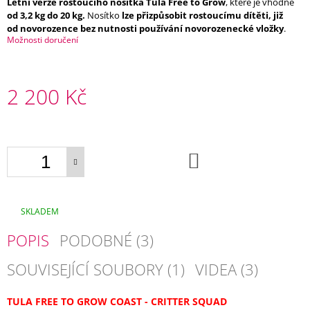
Letní verze rostoucího nosítka Tula Free to Grow
, které je vhodné
E
od 3,2 kg do 20 kg.
Nosítko
lze přizpůsobit rostoucímu dítěti, již
od
novorozence bez nutnosti používání novorozenecké vložky
.
BAMBOOLIK
Možnosti doručení
PRATELNÉ
ODLIČOVACÍ
TAMPONKY
Z
2 200 Kč
BIOBAVLNY
200
Měrná
Kč
cena:
DO
KOŠÍKU
SKLADEM
POPIS
PODOBNÉ (3)
SOUVISEJÍCÍ SOUBORY (1)
VIDEA (3)
TULA FREE TO GROW COAST - CRITTER SQUAD