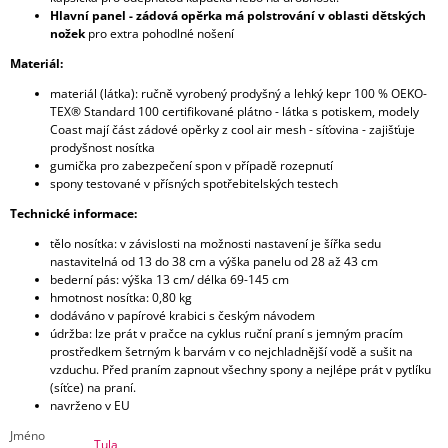
Hlavní panel - zádová opěrka má polstrování v oblasti dětských
nožek
pro extra pohodlné nošení
Materiál:
materiál (látka): ručně vyrobený prodyšný a lehký kepr 100 % OEKO-
TEX® Standard 100 certifikované plátno - látka s potiskem, modely
Coast mají část zádové opěrky z cool air mesh - síťovina - zajišťuje
prodyšnost nosítka
gumička pro zabezpečení spon v případě rozepnutí
spony testované v přísných spotřebitelských testech
Technické informace:
tělo nosítka: v závislosti na možnosti nastavení je šířka sedu
nastavitelná od 13 do 38 cm a výška panelu od 28 až 43 cm
bederní pás: výška 13 cm/ délka 69-145 cm
hmotnost nosítka: 0,80 kg
dodáváno v papírové krabici s českým návodem
údržba: lze prát v pračce na cyklus ruční praní s jemným pracím
prostředkem šetrným k barvám v co nejchladnější vodě a sušit na
vzduchu. Před praním zapnout všechny spony a nejlépe prát v pytlíku
(síťce) na praní.
navrženo v EU
Jméno
Tula