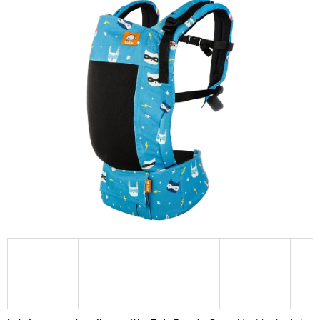
Í
T
?
HLEDAT
D
O
P
O
R
U
Č
U
J
E
M