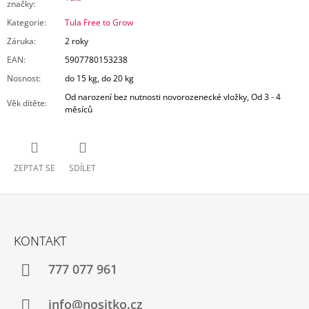
značky
:
Kategorie
:
Tula Free to Grow
Záruka
:
2 roky
EAN
:
5907780153238
Nosnost
:
do 15 kg, do 20 kg
Od narození bez nutnosti novorozenecké vložky, Od 3 - 4
Věk dítěte
:
měsíců
ZEPTAT SE
SDÍLET
Z
Á
KONTAKT
P
A
777 077 961
T
Í
info@nositko.cz