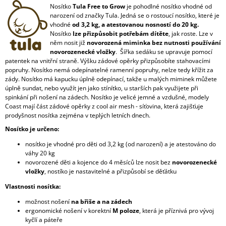
Nosítko
Tula Free to Grow
je pohodlné nosítko vhodné od
narození od značky Tula. Jedná se o rostoucí nosítko, které je
vhodné
od 3,2 kg, a atestovanou nosností do 20 kg.
Nosítko
lze přizpůsobit potřebám dítěte
, jak roste. Lze v
něm nosit již
novorozená miminka bez nutnosti používání
novorozenecké vložky
. Šířka sedáku se upravuje pomocí
patentek na vnitřní straně. Výšku zádové opěrky přizpůsobíte stahovacími
popruhy. Nosítko nemá odepínatelné ramenní popruhy, nelze tedy křížit za
zády. Nosítko má kapucku úplně odepínací, takže u malých miminek můžete
úplně sundat, nebo využít jen jako stínítko, u starších pak využijete při
spinkání při nošení na zádech. Nosítko je velicé jemné a vzdušné, modely
Coast mají část zádové opěrky z cool air mesh - síťovina, která zajišťuje
prodyšnost nosítka zejména v teplých letních dnech.
Nosítko je určeno:
nosítko je vhodné pro děti od 3,2 kg (od narození) a je atestováno do
váhy 20 kg
novorozené děti a kojence do 4 měsíců lze nosit bez
novorozenecké
vložky
, nostíko je nastavitelné a přizpůsobí se děťátku
Vlastnosti nosítka:
možnost nošení
na břiše a na zádech
ergonomické nošení v korektní
M poloze
, která je příznivá pro vývoj
kyčlí a páteře