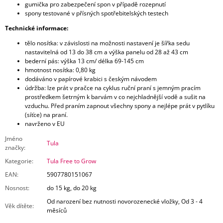
gumička pro zabezpečení spon v případě rozepnutí
spony testované v přísných spotřebitelských testech
Technické informace:
tělo nosítka: v závislosti na možnosti nastavení je šířka sedu
nastavitelná od 13 do 38 cm a výška panelu od 28 až 43 cm
bederní pás: výška 13 cm/ délka 69-145 cm
hmotnost nosítka: 0,80 kg
dodáváno v papírové krabici s českým návodem
údržba: lze prát v pračce na cyklus ruční praní s jemným pracím
prostředkem šetrným k barvám v co nejchladnější vodě a sušit na
vzduchu. Před praním zapnout všechny spony a nejlépe prát v pytlíku
(síťce) na praní.
navrženo v EU
Jméno
Tula
značky
:
Kategorie
:
Tula Free to Grow
EAN
:
5907780151067
Nosnost
:
do 15 kg, do 20 kg
Od narození bez nutnosti novorozenecké vložky, Od 3 - 4
Věk dítěte
:
měsíců