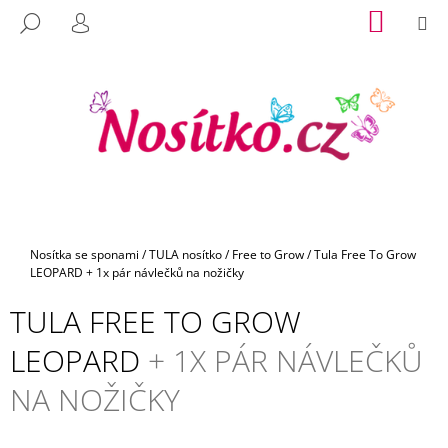
K
Přejít
NÁKUP
M
HLEDAT
na
KOŠÍK
O
PŘIHLÁŠENÍ
C
ZPĚT
ZPĚT
obsah
Š
O
Í
P
K
O
T
Ř
E
B
U
Domů
Nosítka se sponami
/
TULA nosítko
/
Free to Grow
/
Tula Free To Grow
J
LEOPARD
+ 1x pár návlečků na nožičky
E
TULA FREE TO GROW
T
E
LEOPARD
+ 1X PÁR NÁVLEČKŮ
N
NA NOŽIČKY
A
J