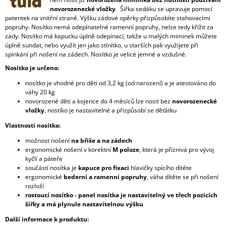
novorozenecké vložky
. Šířka sedáku se upravuje pomocí
patentek na vnitřní straně. Výšku zádové opěrky přizpůsobíte stahovacími
popruhy. Nosítko nemá odepínatelné ramenní popruhy, nelze tedy křížit za
zády. Nosítko má kapucku úplně odepínací, takže u malých miminek můžete
úplně sundat, nebo využít jen jako stínítko, u starších pak využijete při
spinkání při nošení na zádech. Nosítko je velicé jemné a vzdušné.
Nosítko je určeno:
nosítko je vhodné pro děti od 3,2 kg (od narození) a je atestováno do
váhy 20 kg
novorozené děti a kojence do 4 měsíců lze nosit bez
novorozenecké
vložky
, nostíko je nastavitelné a přizpůsobí se děťátku
Vlastnosti nosítka:
možnost nošení
na břiše a na zádech
ergonomické nošení v korektní
M poloze
, která je příznivá pro vývoj
kyčlí a páteře
součástí nosítka je
kapuce pro fixaci
hlavičky spícího dítěte
ergonomické
bederní a ramenní popruhy
, váha dítěte se při nošení
rozloží
rostoucí nosítko - panel nosítka je nastavitelný ve třech pozicích
šířky a má plynule nastavitelnou výšku
Další informace k produktu: