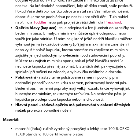
obvykle vydrží do 1 - 1,5 roku. Pak začne miminko odrůstat šířce
nosítka. Na krátkodobé poponášení, kdy už dítko chodí, stále poslouží.
Pokud Vaše děťátko nosítku odroste a stal se z Vás milovník nošení,
doporučujeme se poohlédnut po nosítku pro větší děti - Tula nabízí
např. Tula
Toddler
nebo pak pro ještě větší děti Tula
Preschool
.
Opěrka hlavy (kapuce)
- ta je odepínací a lze ji umístit do kapsičky na
bederním pásu. U malých miminek můžete úplně odepnout, nebo
využít jen jako stínítko. U miminek, které ještě nedrží hlavičku můžete
vyhrnout jen vršek zádové opěrky (při jejím maximálním zmenšení)
nebo využít právě kapucku, kterou smotáte za zátylkem miminka a
zajistíte jen jednoduchým provlečením pod stahovacími popruhy.
Můžete tak zajistit miminku oporu, pokud ještě hlavičku nedrží a
nechcete kapucku přes něj zapínat. U starších dětí pak využijete u
spinkání při nošení na zádech, aby hlavička neklimbala dozadu.
Polstrování -
nastavitelné polstrované ramenní popruhy pro
optimální pohodlí v oblasti krku a ramen, polstrovaný bederní pás.
Bederní pás i ramenní popruhy mají velký rozsah, takže vyhovují jak
hubeným maminkám, tak statným tatínkům. Na bederním pásu je
kapsička pro odepnutou kapucku nebo na drobnosti.
Hlavní panel - zádová opěrka má polstrování v oblasti dětských
nožek
pro extra pohodlné nošení
Materiál:
materiál (látka): ručně vyrobený prodyšný a lehký kepr 100 % OEKO-
TEX® Standard 100 certifikované plátno