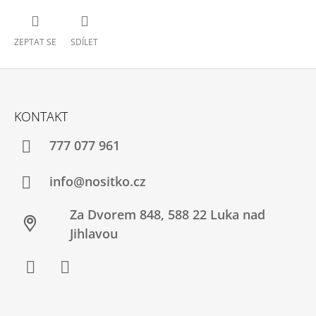
ZEPTAT SE
SDÍLET
Z
Á
KONTAKT
P
A
777 077 961
T
Í
info@nositko.cz
Za Dvorem 848, 588 22 Luka nad
Jihlavou
Facebook
Twitter