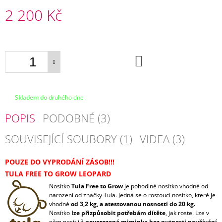
E
2 200 Kč
TULA
Měrná
FREE
cena:
TO
GROW
DO
PROWL
KOŠÍKU
+
1X
PÁR
NÁVLEČKŮ
Skladem do druhého dne
NA
NOŽIČKY
POPIS
PODOBNÉ (3)
2
200
SOUVISEJÍCÍ SOUBORY (1)
VIDEA (3)
Kč
POUZE DO VYPRODÁNÍ ZÁSOB!!!
TULA FREE TO GROW LEOPARD
Nosítko
Tula Free to Grow
je pohodlné nosítko vhodné od
narození od značky Tula. Jedná se o rostoucí nosítko, které je
vhodné
od 3,2 kg, a atestovanou nosností do 20 kg.
Nosítko
lze přizpůsobit potřebám dítěte
, jak roste. Lze v
něm nosit již
novorozená miminka bez nutnosti používání