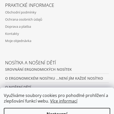
PRAKTICKÉ INFORMACE
Obchodní podmínky
Ochrana osobních údajů
Doprava a platba
Kontakty
Moje objednávka
NOSÍTKA A NOŠENÍ DĚTÍ
SROVNÁNÍ ERGONOMICKÝCH NOSÍTEK
O ERGONOMICKÉM NOSÍTKU ...NENÍ JÍM KAŽDÉ NOSÍTKO
O NOŠENÍ DĚTÍ
Využíváme soubory cookies pro pohodlné prohlížení a
PŮJČOVNA ERGONOMICKÝCH NOSÍTEK A OBLEČENÍ NA
NOŠENÍ
zlepšování funkcí webu.
Více informací
ARCHIV