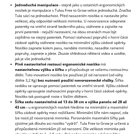
Jednoduchá manipulace -
stejně jako u ostatních ergonomických
nosítek je manipulace s Tulou Free to Grow velice jednoduchá. Značka
Tula sází na jednoduchost. Před nasazením nosítka si nastavíte jeho
velikost, aby odpovídal velikosti miminka. U novorozence odepnete
patentky na vnitřní straně bederního pásu, stáhnete a zajistíte na
první patentek - nejužší nastavení, na obou stranách musí být
zajištěno na stejný patentek. Pomocí stahovací popruhů v horní části
zádové opěrky stáhnete nosítko na minimální výšku zádové opěrky.
Nosítko zapnete kolem pasu, nandáte miminko, nasadíte ramenní
popruhy, zapnete a jdete. Zkuste shlédnout některá videa a uvidíte,
jak je vše jednoduché.
Plně nastavitelné rostoucí ergonomické nosítko
má
nastavitelnou výšku a šířku
a přizpůsobuje se vašemu rostoucímu
dítěti. Toto inovativní nosítko lze používat již od narození (od váhy
dítěte 3,2 Kg)
bez nutnosti použití novorozenecké vložky.
Šířka
sedáku se upravuje pomocí patentek na vnitřní straně. Výšku zádové
opěrky upravujete stahovacími popruhy v horní části zádové opěrky.
Nosítko tak postupně roste s Vaším dítětem.
Šířka sedu nastavitelná od 13 do 38 cm a výška panelu od 28 až
43 cm -
u ergonomických nosítek hledíme na minimální a maximální
šířku zádové opěrky mezi nožičkami. Minimální šíře nám napoví, zda
lze nosit již novorozená miminka. Porovnáním maximální šířky pak
zjistíme jak dlouho asi nosítko "vydrží". Tula Free to Grow je určená a
přizpůsobená miminkům již od narození. Dle velikosti miminka pak