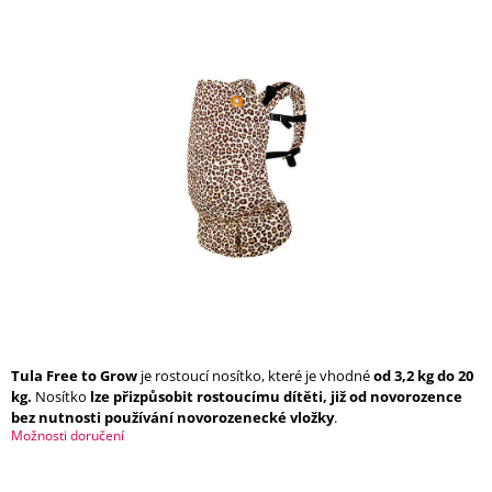
Í
T
?
HLEDAT
D
O
P
O
R
U
Tula Free to Grow
je rostoucí nosítko, které je vhodné
od 3,2 kg do 20
Č
kg.
Nosítko
lze přizpůsobit rostoucímu dítěti, již od
novorozence
U
bez nutnosti používání novorozenecké vložky
.
J
Možnosti doručení
E
M