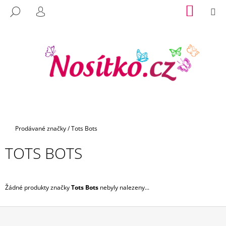
K
Přejít
NÁKUP
M
HLEDAT
na
KOŠÍK
O
PŘIHLÁŠENÍ
C
ZPĚT
ZPĚT
obsah
Š
O
Í
P
K
O
T
Ř
E
B
U
Domů
Prodávané značky
/
Tots Bots
J
TOTS BOTS
E
T
E
Žádné produkty značky
Tots Bots
nebyly nalezeny...
N
A
J
Z