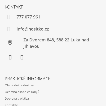
Í
Á
KONTAKT
T
P
?
A
777 077 961
T
Í
info@nositko.cz
HLEDAT
Za Dvorem 848, 588 22 Luka nad
Jihlavou
D
O
Facebook
Twitter
P
O
R
PRAKTICKÉ INFORMACE
U
Č
Obchodní podmínky
U
Ochrana osobních údajů
J
E
Doprava a platba
M
Kontakty