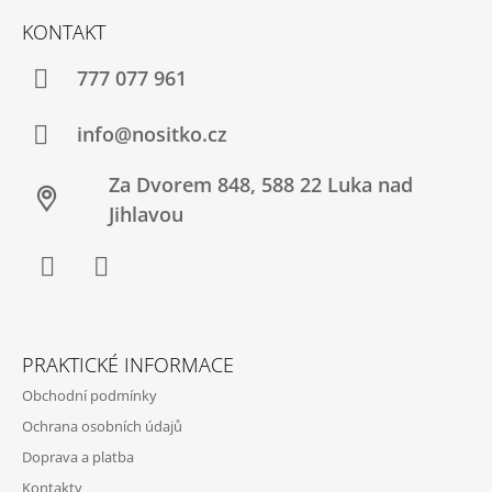
Í
Á
KONTAKT
T
P
?
A
777 077 961
T
Í
info@nositko.cz
HLEDAT
Za Dvorem 848, 588 22 Luka nad
Jihlavou
D
O
Facebook
Twitter
P
O
R
PRAKTICKÉ INFORMACE
U
Č
Obchodní podmínky
U
Ochrana osobních údajů
J
E
Doprava a platba
M
Kontakty