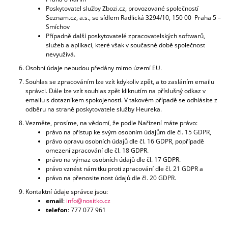
E
Poskytovatel služby Zbozi.cz, provozované společností
Seznam.cz, a.s., se sídlem Radlická 3294/10, 150 00 Praha 5 –
MANDUCA
Smíchov
XT
Případně další poskytovatelé zpracovatelských softwarů,
LIMITEDEDITION
služeb a aplikací, které však v současné době společnost
BOTANICGREEN
nevyužívá.
+
Osobní údaje nebudou předány mimo území EU.
1X
PÁR
Souhlas se zpracováním lze vzít kdykoliv zpět, a to zasláním emailu
NÁVLEČKŮ
správci. Dále lze vzít souhlas zpět kliknutím na příslušný odkaz v
NA
emailu s dotazníkem spokojenosti. V takovém případě se odhlásíte z
NOŽIČKY
odběru na straně poskytovatele služby Heureka.
4
Vezměte, prosíme, na vědomí, že podle Nařízení máte právo:
075
právo na přístup ke svým osobním údajům dle čl. 15 GDPR,
Kč
právo opravu osobních údajů dle čl. 16 GDPR, popřípadě
omezení zpracování dle čl. 18 GDPR.
právo na výmaz osobních údajů dle čl. 17 GDPR.
právo vznést námitku proti zpracování dle čl. 21 GDPR a
právo na přenositelnost údajů dle čl. 20 GDPR.
Kontaktní údaje správce jsou:
email
:
info@nositko.cz
telefon
: 777 077 961