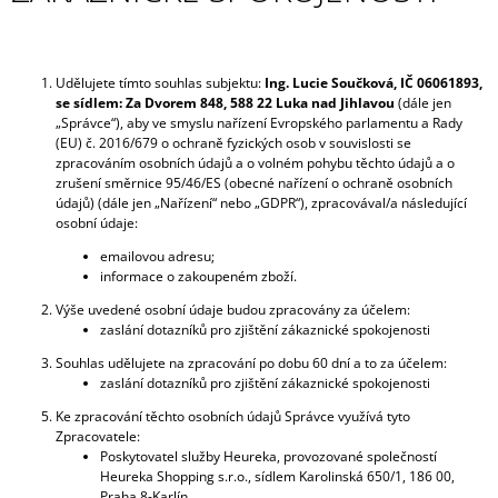
Í
T
?
Udělujete tímto souhlas subjektu:
Ing. Lucie Součková, IČ 06061893,
se sídlem: Za Dvorem 848, 588 22 Luka nad Jihlavou
(dále jen
„Správce“), aby ve smyslu nařízení Evropského parlamentu a Rady
(EU) č. 2016/679 o ochraně fyzických osob v souvislosti se
zpracováním osobních údajů a o volném pohybu těchto údajů a o
HLEDAT
zrušení směrnice 95/46/ES (obecné nařízení o ochraně osobních
údajů) (dále jen „Nařízení“ nebo „GDPR“), zpracovával/a následující
osobní údaje:
emailovou adresu;
D
informace o zakoupeném zboží.
O
Výše uvedené osobní údaje budou zpracovány za účelem:
P
zaslání dotazníků pro zjištění zákaznické spokojenosti
O
R
Souhlas udělujete na zpracování po dobu 60 dní a to za účelem:
U
zaslání dotazníků pro zjištění zákaznické spokojenosti
Č
Ke zpracování těchto osobních údajů Správce využívá tyto
U
Zpracovatele:
J
Poskytovatel služby Heureka, provozované společností
E
Heureka Shopping s.r.o., sídlem Karolinská 650/1, 186 00,
M
Praha 8-Karlín