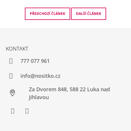
PŘEDCHOZÍ ČLÁNEK
DALŠÍ ČLÁNEK
Z
Á
KONTAKT
P
A
777 077 961
T
Í
info@nositko.cz
Za Dvorem 848, 588 22 Luka nad
Jihlavou
Facebook
Twitter