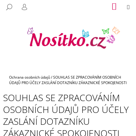
K
Přejít
NÁKUP
M
HLEDAT
na
KOŠÍK
O
PŘIHLÁŠENÍ
C
ZPĚT
ZPĚT
obsah
Š
O
Í
P
K
O
T
Ř
E
B
U
Domů
Ochrana osobních údajů
/
SOUHLAS SE ZPRACOVÁNÍM OSOBNÍCH
J
ÚDAJŮ PRO ÚČELY ZASLÁNÍ DOTAZNÍKU ZÁKAZNICKÉ SPOKOJENOSTI
E
SOUHLAS SE ZPRACOVÁNÍM
T
E
OSOBNÍCH ÚDAJŮ PRO ÚČELY
N
ZASLÁNÍ DOTAZNÍKU
A
J
ZÁKAZNICKÉ SPOKOJENOSTI