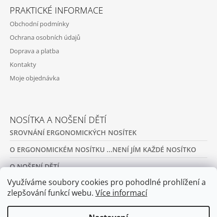
PRAKTICKÉ INFORMACE
Obchodní podmínky
Ochrana osobních údajů
Doprava a platba
Kontakty
Moje objednávka
NOSÍTKA A NOŠENÍ DĚTÍ
SROVNÁNÍ ERGONOMICKÝCH NOSÍTEK
O ERGONOMICKÉM NOSÍTKU ...NENÍ JÍM KAŽDÉ NOSÍTKO
O NOŠENÍ DĚTÍ
Využíváme soubory cookies pro pohodlné prohlížení a
PŮJČOVNA ERGONOMICKÝCH NOSÍTEK A OBLEČENÍ NA
NOŠENÍ
zlepšování funkcí webu.
Více informací
ARCHIV