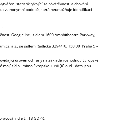
tváření statistik týkající se návštěvnosti a chování
a v anonymní podobě, která neumožňuje identifikaci
i:
čností Google Inc., sídlem 1600 Amphitheatre Parkway,
m.cz, a.s., se sídlem Radlická 3294/10, 150 00 Praha 5 –
povídající úroveň ochrany na základě rozhodnutí Evropské
 mají sídlo i mimo Evropskou unii (iCloud - data jsou
racování dle čl. 18 GDPR.