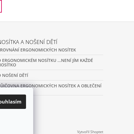
NOSÍTKA A NOŠENÍ DĚTÍ
SROVNÁNÍ ERGONOMICKÝCH NOSÍTEK
O ERGONOMICKÉM NOSÍTKU ...NENÍ JÍM KAŽDÉ
NOSÍTKO
O NOŠENÍ DĚTÍ
PŮJČOVNA ERGONOMICKÝCH NOSÍTEK A OBLEČENÍ
NA NOŠENÍ
ouhlasím
ARCHIV
Vytvořil Shoptet