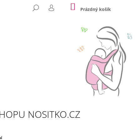
NÁKUPNÍ
HLEDAT
KOŠÍK
Prázdný košík
PŘIHLÁŠENÍ
Následující
HOPU NOSITKO.CZ
TROJHRÁNEK
ní