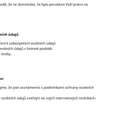
adě, že se domníváte, že bylo porušeno Vaší právo na
ních údajů
ření k zabezpečení osobních údajů.
osobních údajů v listinné podobě.
 osoby.
ní
jete, že jste seznámen/a s podmínkami ochrany osobních
osobních údajů zveřejní na svých internetových stránkách.