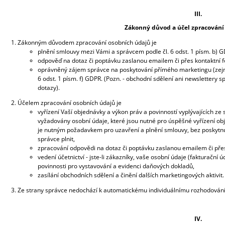
III.
Zákonný důvod a účel zpracování
Zákonným důvodem zpracování osobních údajů je
plnění smlouvy mezi Vámi a správcem podle čl. 6 odst. 1 písm. b) 
odpověď na dotaz či poptávku zaslanou emailem či přes kontaktní fo
oprávněný zájem správce na poskytování přímého marketingu (zejmé
6 odst. 1 písm. f) GDPR. (Pozn. - obchodní sdělení ani newslettery
dotazy).
Účelem zpracování osobních údajů je
vyřízení Vaší objednávky a výkon práv a povinností vyplývajících z
vyžadovány osobní údaje, které jsou nutné pro úspěšné vyřízení ob
je nutným požadavkem pro uzavření a plnění smlouvy, bez poskytnut
správce plnit,
zpracování odpovědi na dotaz či poptávku zaslanou emailem či přes 
vedení účetnictví - jste-li zákazníky, vaše osobní údaje (fakturač
povinnosti pro vystavování a evidenci daňových dokladů,
zasílání obchodních sdělení a činění dalších marketingových aktivit.
Ze strany správce nedochází k automatickému individuálnímu rozhodování
IV.