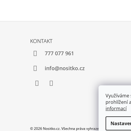
Z
Á
KONTAKT
P
A
777 077 961
T
Í
info@nositko.cz
Facebook
Twitter
Využíváme 
prohlížení 
informací
Nastave
© 2026 Nositko.cz. Všechna práva vyhrazena.