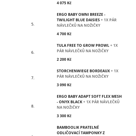
4 075 Kč
ERGO BABY OMNI BREEZE -
TWILIGHT BLUE DAISIES
+ 1X PÁR
NÁVLEČKŮ NA NOŽIČKY
4 700 Kč
TULA FREE TO GROW PROWL
+ 1X
PÁR NÁVLEČKŮ NA NOŽIČKY
2 200 Kč
STORCHENWIEGE BORDEAUX
+ 1X
PÁR NÁVLEČKŮ NA NOŽIČKY
3 090 Kč
ERGO BABY ADAPT SOFT FLEX MESH
- ONYX BLACK
+ 1X PÁR NÁVLEČKŮ
NA NOŽIČKY
3 300 Kč
BAMBOOLIK PRATELNÉ
ODLIČOVACÍ TAMPONKY Z