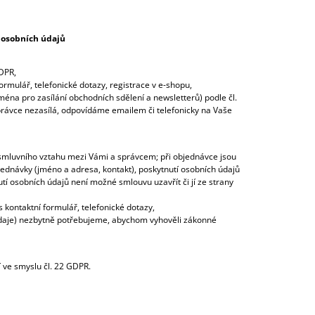
 osobních údajů
GDPR,
rmulář, telefonické dotazy, registrace v e-shopu,
na pro zasílání obchodních sdělení a newsletterů) podle čl.
 správce nezasílá, odpovídáme emailem či telefonicky na Vaše
e smluvního vztahu mezi Vámi a správcem; při objednávce jsou
jednávky (jméno a adresa, kontakt), poskytnutí osobních údajů
í osobních údajů není možné smlouvu uzavřít či jí ze strany
kontaktní formulář, telefonické dotazy,
ní údaje) nezbytně potřebujeme, abychom vyhověli zákonné
 ve smyslu čl. 22 GDPR.