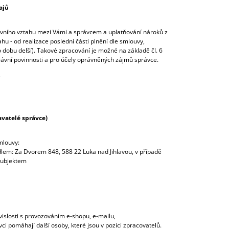
ajů
luvního vztahu mezi Vámi a správcem a uplatňování nároků z
u - od realizace poslední části plnění dle smlouvy,
 dobu delší). Takové zpracování je možné na základě čl. 6
 právní povinnosti a pro účely oprávněných zájmů správce.
.
vatelé správce)
smlouvy:
dlem: Za Dvorem 848, 588 22 Luka nad Jihlavou, v případě
subjektem
uvislosti s provozováním e-shopu, e-mailu,
i pomáhají další osoby, které jsou v pozici zpracovatelů.