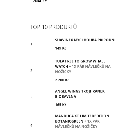
ZNAČKY
TOP 10 PRODUKTŮ
SUAVINEX MYCÍ HOUBA PŘÍRODNÍ
149 Kč
TULA FREE TO GROW WHALE
WATCH
+ 1X PÁR NÁVLEČKŮ NA
NOŽIČKY
2 200 Kč
ANGEL WINGS TROJHRÁNEK
BIOBAVLNA
165 Kč
MANDUCA XT LIMITEDEDITION
BOTANICGREEN
+ 1X PÁR
NÁVLEČKŮ NA NOŽIČKY