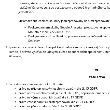
Cookies, které jsou sbírány za účelem měření návštěvnosti webu a vy
návštěvníků na webu, jsou posuzovány v podobě hromadného celku 
jednotlivce.
Shromážděné cookies soubory jsou zpracovány dalšími zpracovatel
Poskytovatelem služby Google Analytics, provozované spole
Mountain View, CA 94043, USA;
Poskytovatel služby Zbozi.cz, provozované společností Sezna
Smíchov
Správce zpracovává data v Evropské unii nebo v zemích, které zajišťují od
komise. Správce využívá cloudových služeb nadnárodních společností, které
šifrována).
VI.
Vaše práva
Za podmínek stanovených v GDPR máte
právo na přístup ke svým osobním údajům dle čl. 15 GDPR,
právo opravu osobních údajů dle čl. 16 GDPR, popřípadě omezení zp
právo na výmaz osobních údajů dle čl. 17 GDPR.
právo vznést námitku proti zpracování dle čl. 21 GDPR a
právo na přenositelnost údajů dle čl. 20 GDPR.