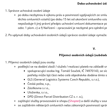
Doba uchovávání úd
Správce uchovává osobní údaje
po dobu nezbytnou k výkonu práv a povinností vyplývajících ze sm
těchto smluvních vztahů (po dobu 15 let od ukončení smluvního vztah
nepožaduje-li jiný právní předpis uchování smluvní dokumentace po
odst. 1 písm. c) a f) Nařízení – zpracování je nezbytné pro splnění
Po uplynutí doby uchovávání osobních údajů správce osobní údaje vymaže
V.
Příjemci osobních údajů (subdoda
Příjemci osobních údajů jsou osoby
podílející se na dodání zboží / služeb / realizaci plateb na základě 
spolupracující osoba Ing. Tomáš Souček, IČ 74970143, se sí
potřeby může být část nebo celá objednávka dodána tímto 
GLS (General Logistics Systems Czech Republic, s.r.o.),
Česká pošta, s.p.,
Zásilkovna s.r.o.,
Uloženka, s.r.o.,
DPD (Direct Parcel Distribution CZ s. r. o.),
zajišťující služby provozování e-shopu (
Shoptet
) a další služby v so
se zajištěním některých smluvních nebo zákonných povinností správc