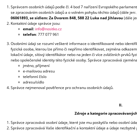
Správcem osobních údajů podle čl. 4 bod 7 nařízení Evropského parlamentu
se zpracováním osobních údajů a o volném pohybu těchto údajů (dále jen: 
06061893, se sídlem: Za Dvorem 848, 588 22 Luka nad Jihlavou
(dále je
Kontaktní údaje správce jsou:
email
:
info@nositko.cz
telefon
: 777 077 961
Osobními údaji se rozumí veškeré informace o identifikované nebo identifik
fyzická osoba, kterou lze přímo či nepřímo identifikovat, zejména odkazem na
lokační údaje, síťový identifikátor nebo na jeden či více zvláštních prvků fy
nebo společenské identity této fyzické osoby. Správce zpracovává zjeména 
jméno, příjmení
e-mailovou adresu
telefonní číslo
adresu/sídlo
Správce nejmenoval pověřence pro ochranu osobních údajů.
II.
Zdroje a kategorie zpracovávanýc
Správce zpracovává osobní údaje, které jste mu poskytl/a nebo osobní údaj
Správce zpracovává Vaše identifikační a kontaktní údaje a údaje nezbytné 