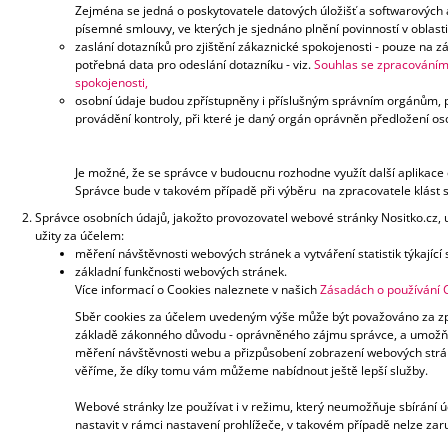
Zejména se jedná o poskytovatele datových úložišť a softwarových ap
písemné smlouvy, ve kterých je sjednáno plnění povinností v oblast
zaslání dotazníků pro zjištění zákaznické spokojenosti - pouze na
potřebná data pro odeslání dotazníku - viz.
Souhlas se zpracováním 
spokojenosti,
osobní údaje budou zpřístupněny i příslušným správním orgánům, p
provádění kontroly, při které je daný orgán oprávněn předložení os
Je možné, že se správce v budoucnu rozhodne využít další aplikace 
Správce bude v takovém případě při výběru na zpracovatele klást s
Správce osobních údajů, jakožto provozovatel webové stránky Nositko.cz, 
užity za účelem:
měření návštěvnosti webových stránek a vytváření statistik týkajíc
základní funkčnosti webových stránek.
Více informací o Cookies naleznete v našich
Zásadách o používání 
Sběr cookies za účelem uvedeným výše může být považováno za zp
základě zákonného důvodu - oprávněného zájmu správce, a umožňuje 
měření návštěvnosti webu a přizpůsobení zobrazení webových str
věříme, že díky tomu vám můžeme nabídnout ještě lepší služby.
Webové stránky lze používat i v režimu, který neumožňuje sbírání 
nastavit v rámci nastavení prohlížeče, v takovém případě nelze zar