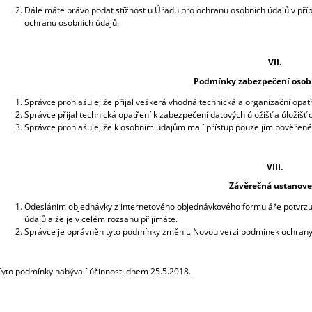
Dále máte právo podat stížnost u Úřadu pro ochranu osobních údajů v příp
ochranu osobních údajů.
VII.
Podmínky zabezpečení osob
Správce prohlašuje, že přijal veškerá vhodná technická a organizační opat
Správce přijal technická opatření k zabezpečení datových úložišť a úložišť 
Správce prohlašuje, že k osobním údajům mají přístup pouze jím pověřené
VIII.
Závěrečná ustanove
Odesláním objednávky z internetového objednávkového formuláře potvrzu
údajů a že je v celém rozsahu přijímáte.
Správce je oprávněn tyto podmínky změnit. Novou verzi podmínek ochrany 
Tyto podmínky nabývají účinnosti dnem 25.5.2018.