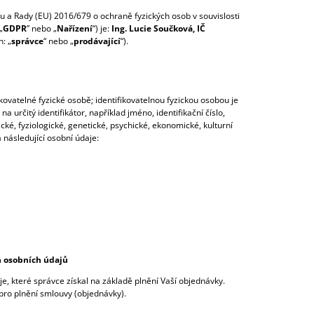
 a Rady (EU) 2016/679 o ochraně fyzických osob v souvislosti
„
GDPR
” nebo „
Nařízení
“) je:
Ing. Lucie Součková, IČ
n: „
správce
“ nebo „
prodávající
“).
ovatelné fyzické osobě; identifikovatelnou fyzickou osobou je
 určitý identifikátor, například jméno, identifikační číslo,
zické, fyziologické, genetické, psychické, ekonomické, kulturní
následující osobní údaje:
h osobních údajů
e, které správce získal na základě plnění Vaší objednávky.
pro plnění smlouvy (objednávky).