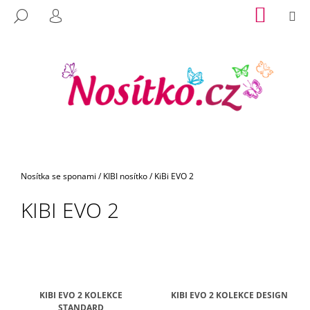
K
Přejít
NÁKUP
M
HLEDAT
na
KOŠÍK
O
PŘIHLÁŠENÍ
C
ZPĚT
ZPĚT
obsah
Š
O
Í
P
K
O
T
Ř
E
B
U
Domů
Nosítka se sponami
/
KIBI nosítko
/
KiBi EVO 2
J
KIBI EVO 2
E
T
E
N
A
J
KIBI EVO 2 KOLEKCE
KIBI EVO 2 KOLEKCE DESIGN
STANDARD