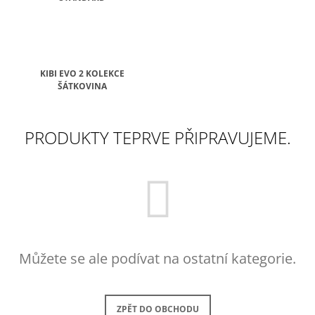
Í
T
?
KIBI EVO 2 KOLEKCE
ŠÁTKOVINA
HLEDAT
PRODUKTY TEPRVE PŘIPRAVUJEME.
D
O
P
O
R
U
Č
Můžete se ale podívat na ostatní kategorie.
U
J
E
M
ZPĚT DO OBCHODU