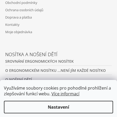
Obchodní podmínky
Ochrana osobních údajů
Doprava a platba
Kontakty
Moje objednávka
NOSÍTKA A NOŠENÍ DĚTÍ
SROVNÁNÍ ERGONOMICKÝCH NOSÍTEK
O ERGONOMICKÉM NOSÍTKU ...NENÍ JÍM KAŽDÉ NOSÍTKO
O NOŠENÍ DĚTÍ
Využíváme soubory cookies pro pohodlné prohlížení a
PŮJČOVNA ERGONOMICKÝCH NOSÍTEK A OBLEČENÍ NA
NOŠENÍ
zlepšování funkcí webu.
Více informací
ARCHIV
Nastavení