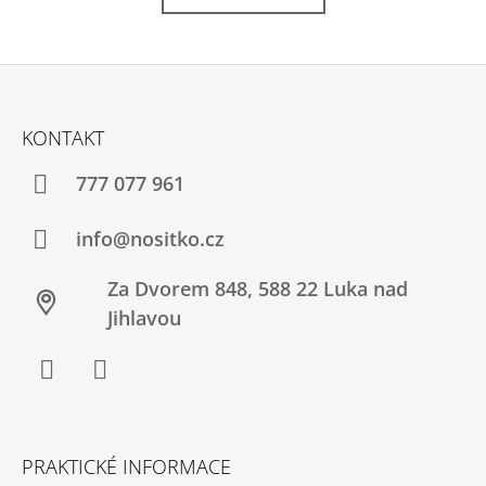
E
TULA
FREE
Z
TO
GROW
Á
PROWL
KONTAKT
+
P
1X
A
777 077 961
PÁR
NÁVLEČKŮ
T
NA
Í
info@nositko.cz
NOŽIČKY
2
Za Dvorem 848, 588 22 Luka nad
200
Kč
Jihlavou
Facebook
Twitter
PRAKTICKÉ INFORMACE