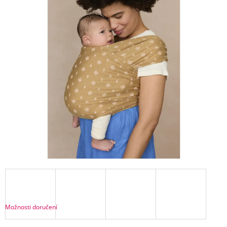
Í
T
?
HLEDAT
D
O
P
O
R
U
Č
U
J
Možnosti doručení
E
M