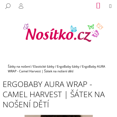
K
Přejít
NÁKUP
M
HLEDAT
na
KOŠÍK
O
PŘIHLÁŠENÍ
C
ZPĚT
ZPĚT
obsah
Š
O
Í
P
K
O
T
Ř
E
B
U
Domů
Šátky na nošení
/
Elastické šátky
/
ErgoBaby šátky
/
ErgoBaby AURA
J
WRAP - Camel Harvest | Šátek na nošení dětí
E
ERGOBABY AURA WRAP -
T
E
CAMEL HARVEST | ŠÁTEK NA
N
NOŠENÍ DĚTÍ
A
J