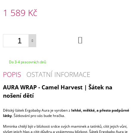
E
1 589 Kč
SUAVINEX
MYCÍ
Měrná
HOUBA
cena:
PŘÍRODNÍ
149
DO
KOŠÍKU
Kč
Do 3-4 pracovních dnů
POPIS
OSTATNÍ INFORMACE
AURA WRAP - Camel Harvest | Šátek na
nošení dětí
Dětský šátek Ergobaby Aura je vyroben z
lehké, měkké, a přesto podpůrné
látky
. Šátkování pro vás bude hračka.
Miminka chtějí být v blízkosti srdce svých maminek a tatínků, cítit jejich vůni,
slyšet jejich hlas a cítit důvěru a vzájemnou blízkost. Šátek Ergobaby Aura je