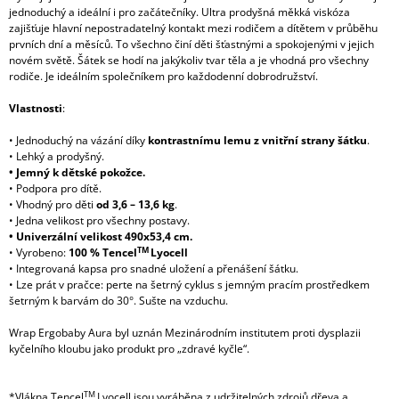
jednoduchý a ideální i pro začátečníky. Ultra prodyšná měkká viskóza
zajišťuje hlavní nepostradatelný kontakt mezi rodičem a dítětem v průběhu
prvních dní a měsíců. To všechno činí děti šťastnými a spokojenými v jejich
novém světě. Šátek se hodí na jakýkoliv tvar těla a je vhodná pro všechny
rodiče. Je ideálním společníkem pro každodenní dobrodružství.
Vlastnosti
:
• Jednoduchý na vázání díky
kontrastnímu lemu z vnitřní strany šátku
.
• Lehký a prodyšný.
• Jemný k dětské pokožce.
• Podpora pro dítě.
• Vhodný pro děti
od 3,6 – 13,6 kg
.
• Jedna velikost pro všechny postavy.
• Univerzální velikost 490x53,4 cm.
TM
• Vyrobeno:
100 % Tencel
Lyocell
• Integrovaná kapsa pro snadné uložení a přenášení šátku.
• Lze prát v pračce: perte na šetrný cyklus s jemným pracím prostředkem
šetrným k barvám do 30°. Sušte na vzduchu.
Wrap Ergobaby Aura byl uznán Mezinárodním institutem proti dysplazii
kyčelního kloubu jako produkt pro „zdravé kyčle“.
TM
*Vlákna Tencel
Lyocell jsou vyráběna z udržitelných zdrojů dřeva a