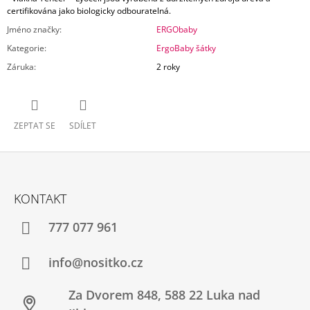
certifikována jako biologicky odbouratelná.
Jméno značky
:
ERGObaby
Kategorie
:
ErgoBaby šátky
Záruka
:
2 roky
ZEPTAT SE
SDÍLET
Z
Á
KONTAKT
P
A
777 077 961
T
Í
info@nositko.cz
Za Dvorem 848, 588 22 Luka nad