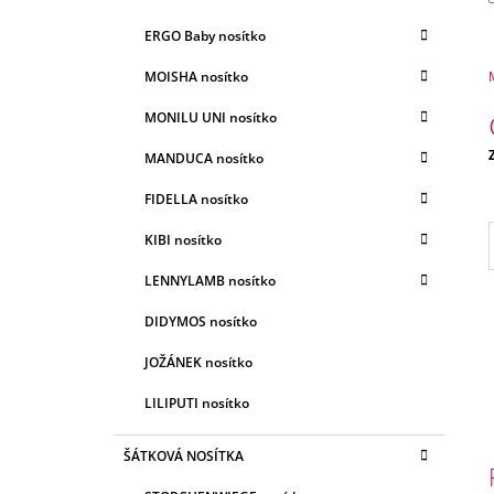
E
A
G
ERGO Baby nosítko
N
O
R
N
MOISHA nosítko
I
Í
E
MONILU UNI nosítko
P
A
MANDUCA nosítko
c
N
FIDELLA nosítko
E
KIBI nosítko
L
LENNYLAMB nosítko
DIDYMOS nosítko
JOŽÁNEK nosítko
LILIPUTI nosítko
ŠÁTKOVÁ NOSÍTKA