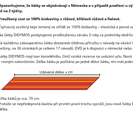
Upozorňujeme, že šátky se objednávají z Německa a v případě prodlení u v
až na 2 týdny.
Proužkový vzor ze 100% biobavlny v růžové, křiklavě růžové a fialové.
Čtyřvazný zesílený kepr lomený ve střídě ze 100% biobavlny – elastická a pevná v
Na šátky DIDYMOS poskytujeme prodlouženou záruku 3 roky za podmínky dodržov
Ke každému zakoupenému šátku dostanete tištěnou příručku s návody na vázání šá
češtiny, na 36 stránkách je celkem 17 návodů. DVD je k dispozici v německé nebo 
Šátky DIDYMOS mají tvar kosodélníku, čímž vzniká rezerva na uvázání uzlu. Navíc š
s rovným zakončením. Délka šátku je počítána po jedné délce šátku, tím mát jeden
Šířka šátků je cca. 70 cm.
Protože se nepředepraná bavlna při prvním praní trochu vysráží, jsou nové šátky
délka.