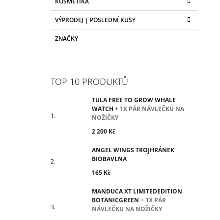
KOSMETIKA
VÝPRODEJ | POSLEDNÍ KUSY
ZNAČKY
TOP 10 PRODUKTŮ
TULA FREE TO GROW WHALE
WATCH
+ 1X PÁR NÁVLEČKŮ NA
NOŽIČKY
2 200 Kč
ANGEL WINGS TROJHRÁNEK
BIOBAVLNA
165 Kč
MANDUCA XT LIMITEDEDITION
BOTANICGREEN
+ 1X PÁR
NÁVLEČKŮ NA NOŽIČKY