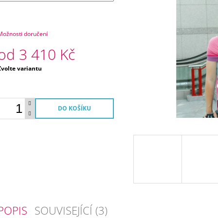
Možnosti doručení
od
3 410 Kč
Měrná
Zvolte variantu
ena:
DO KOŠÍKU
POPIS
SOUVISEJÍCÍ (3)