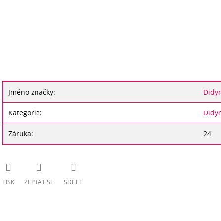
Jméno značky
:
Didy
Kategorie
:
Didy
Záruka
:
24
TISK
ZEPTAT SE
SDÍLET