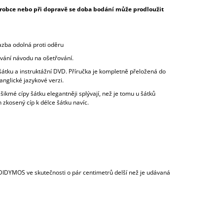
ýrobce nebo při dopravě se doba bodání může prodloužit
M
azba odolná proti oděru
A
ání návodu na ošetřování.
tku a instruktážní DVD. Příručka je kompletně přeložená do
anglické jazykové verzi.
ikmé cípy šátku elegantněji splývají, než je tomu u šátků
 zkosený cíp k délce šátku navíc.
 DIDYMOS ve skutečnosti o pár centimetrů delší než je udávaná