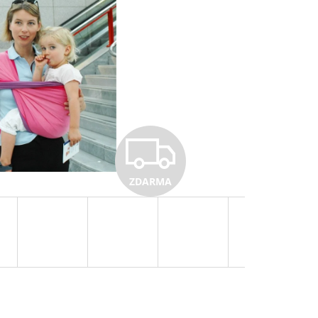
Z
ZDARMA
D
A
R