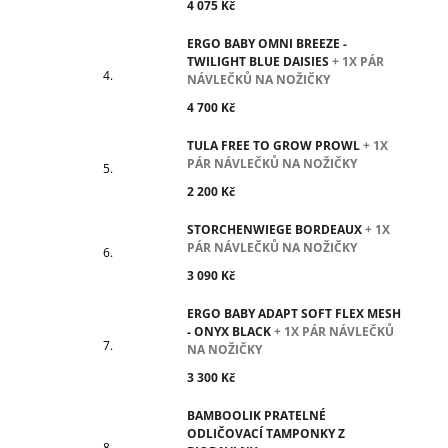
4 075 Kč
ERGO BABY OMNI BREEZE -
TWILIGHT BLUE DAISIES
+ 1X PÁR
NÁVLEČKŮ NA NOŽIČKY
4 700 Kč
TULA FREE TO GROW PROWL
+ 1X
PÁR NÁVLEČKŮ NA NOŽIČKY
2 200 Kč
STORCHENWIEGE BORDEAUX
+ 1X
PÁR NÁVLEČKŮ NA NOŽIČKY
3 090 Kč
ERGO BABY ADAPT SOFT FLEX MESH
- ONYX BLACK
+ 1X PÁR NÁVLEČKŮ
NA NOŽIČKY
3 300 Kč
BAMBOOLIK PRATELNÉ
ODLIČOVACÍ TAMPONKY Z