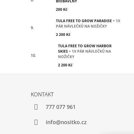
BIOBAVLNY
200 Kč
TULA FREE TO GROW PARADISE
+ 1X
PÁR NÁVLEČKŮ NA NOŽIČKY
2 200 Kč
TULA FREE TO GROW HARBOR
SKIES
+ 1X PÁR NÁVLEČKŮ NA
NOŽIČKY
2 200 Kč
Z
Á
KONTAKT
P
A
777 077 961
T
Í
info@nositko.cz