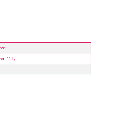
mos
mos šátky