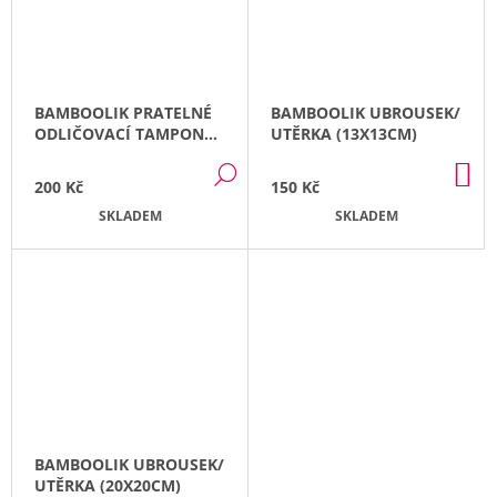
E
STORCHENWIEGE
BORDEAUX
+
BAMBOOLIK PRATELNÉ
BAMBOOLIK UBROUSEK/
1X
PÁR
ODLIČOVACÍ TAMPONKY
UTĚRKA (13X13CM)
NÁVLEČKŮ
Z BIOBAVLNY
NA
DO
DETAIL
200 Kč
150 Kč
KO
NOŽIČKY
SKLADEM
SKLADEM
3
090
Kč
BAMBOOLIK UBROUSEK/
UTĚRKA (20X20CM)