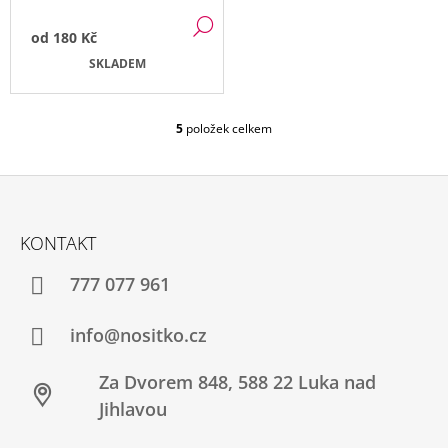
DETAIL
od
180 Kč
SKLADEM
5
položek celkem
O
V
L
Á
Z
D
Á
A
KONTAKT
C
P
Í
A
777 077 961
P
T
R
V
Í
info@nositko.cz
K
Y
Za Dvorem 848, 588 22 Luka nad
V
Ý
Jihlavou
P
I