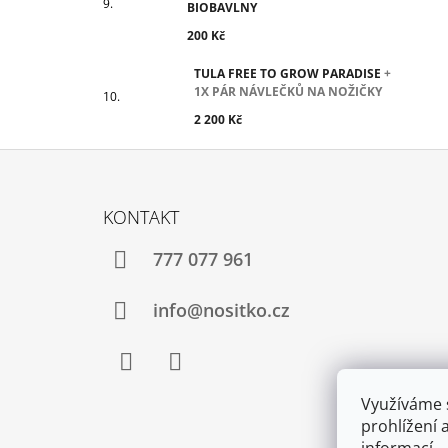
BIOBAVLNY
200 Kč
TULA FREE TO GROW PARADISE
+
1X PÁR NÁVLEČKŮ NA NOŽIČKY
2 200 Kč
Z
Á
KONTAKT
P
A
777 077 961
T
Í
info@nositko.cz
Facebook
Twitter
Využíváme 
prohlížení 