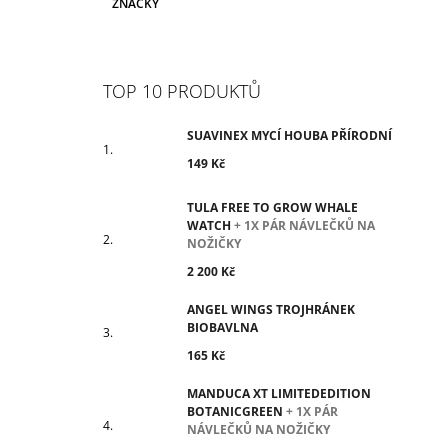
ZNAČKY
TOP 10 PRODUKTŮ
SUAVINEX MYCÍ HOUBA PŘÍRODNÍ
149 Kč
TULA FREE TO GROW WHALE
WATCH
+ 1X PÁR NÁVLEČKŮ NA
NOŽIČKY
2 200 Kč
ANGEL WINGS TROJHRÁNEK
BIOBAVLNA
165 Kč
MANDUCA XT LIMITEDEDITION
BOTANICGREEN
+ 1X PÁR
NÁVLEČKŮ NA NOŽIČKY