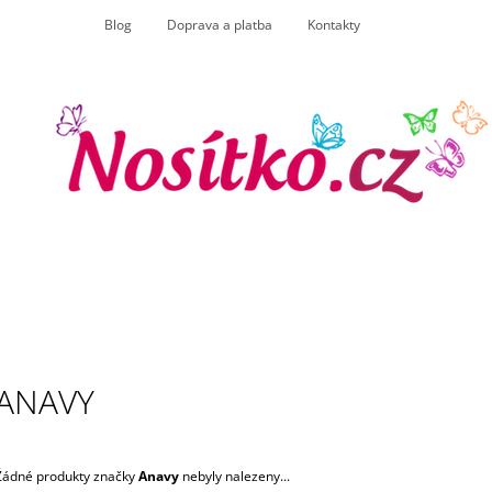
Blog
Doprava a platba
Kontakty
CO POTŘEBUJETE NAJÍT?
HLEDAT
DOPORUČUJEME
ANAVY
TULA FREE TO GROW WHALE WATCH
+
ANGEL WINGS 
1X PÁR NÁVLEČKŮ NA NOŽIČKY
BIOBAVLNA
2 200 Kč
165 Kč
Žádné produkty značky
Anavy
nebyly nalezeny...