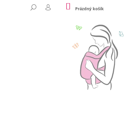
NÁKUPNÍ
HLEDAT
KOŠÍK
Prázdný košík
PŘIHLÁŠENÍ
Následující
TROJHRÁNEK