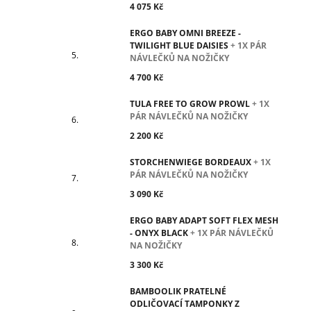
4 075 Kč
ERGO BABY OMNI BREEZE -
TWILIGHT BLUE DAISIES
+ 1X PÁR
NÁVLEČKŮ NA NOŽIČKY
4 700 Kč
TULA FREE TO GROW PROWL
+ 1X
PÁR NÁVLEČKŮ NA NOŽIČKY
2 200 Kč
STORCHENWIEGE BORDEAUX
+ 1X
PÁR NÁVLEČKŮ NA NOŽIČKY
3 090 Kč
ERGO BABY ADAPT SOFT FLEX MESH
- ONYX BLACK
+ 1X PÁR NÁVLEČKŮ
NA NOŽIČKY
3 300 Kč
BAMBOOLIK PRATELNÉ
ODLIČOVACÍ TAMPONKY Z