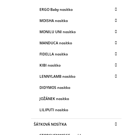
E
A
G
ERGO Baby nosítko
N
O
R
N
MOISHA nosítko
I
Í
E
MONILU UNI nosítko
P
A
MANDUCA nosítko
N
FIDELLA nosítko
E
KIBI nosítko
L
LENNYLAMB nosítko
DIDYMOS nosítko
JOŽÁNEK nosítko
LILIPUTI nosítko
ŠÁTKOVÁ NOSÍTKA