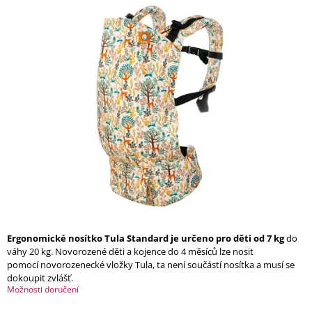
Í
T
?
HLEDAT
D
O
P
O
R
U
Ergonomické nosítko Tula Standard je určeno pro děti od 7 kg
do
Č
váhy 20 kg. Novorozené děti a kojence do 4 měsíců lze nosit
U
pomocí novorozenecké vložky Tula, ta není součástí nosítka a musí se
J
dokoupit zvlášť.
E
Možnosti doručení
M