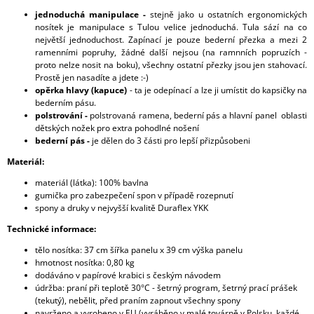
jednoduchá manipulace -
stejně jako u ostatních ergonomických
nosítek je manipulace s Tulou velice jednoduchá. Tula sází na co
největší jednoduchost. Zapínací je pouze bederní přezka a mezi 2
ramenními popruhy, žádné další nejsou (na ramnních popruzích -
proto nelze nosit na boku), všechny ostatní přezky jsou jen stahovací.
Prostě jen nasadíte a jdete :-)
opěrka hlavy (kapuce)
- ta je odepínací a lze ji umístit do kapsičky na
bederním pásu.
polstrování -
polstrovaná ramena, bederní pás a hlavní panel oblasti
dětských nožek pro extra pohodlné nošení
bederní pás -
je dělen do 3 části pro lepší přizpůsobeni
Materiál:
materiál (látka): 100% bavlna
gumička pro zabezpečení spon v případě rozepnutí
spony a druky v nejvyšší kvalitě Duraflex YKK
Technické informace:
tělo nosítka: 37 cm šířka panelu x 39 cm výška panelu
hmotnost nosítka: 0,80 kg
dodáváno v papírové krabici s českým návodem
údržba: praní při teplotě 30°C - šetrný program, šetrný prací prášek
(tekutý), nebělit, před praním zapnout všechny spony
navrženo a vyrobeno v EU (vyráběno v malé továrně v Polsku, každé