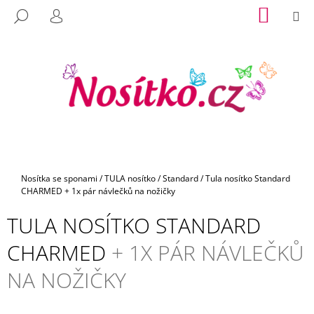
K
Přejít
NÁKUP
M
HLEDAT
na
KOŠÍK
O
PŘIHLÁŠENÍ
C
ZPĚT
ZPĚT
obsah
Š
O
Í
P
K
O
T
Ř
E
B
U
Domů
Nosítka se sponami
/
TULA nosítko
/
Standard
/
Tula nosítko Standard
J
CHARMED
+ 1x pár návlečků na nožičky
E
TULA NOSÍTKO STANDARD
T
E
CHARMED
+ 1X PÁR NÁVLEČKŮ
N
NA NOŽIČKY
A
J