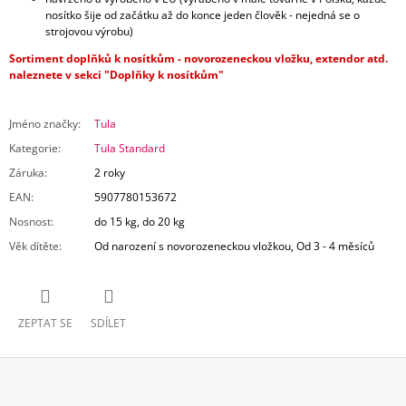
nosítko šije od začátku až do konce jeden člověk - nejedná se o
strojovou výrobu)
Sortiment doplňků k nosítkům - novorozeneckou vložku, extendor atd.
naleznete v sekci "Doplňky k nosítkům"
Jméno značky
:
Tula
Kategorie
:
Tula Standard
Záruka
:
2 roky
EAN
:
5907780153672
Nosnost
:
do 15 kg, do 20 kg
Věk dítěte
:
Od narození s novorozeneckou vložkou, Od 3 - 4 měsíců
ZEPTAT SE
SDÍLET
Z