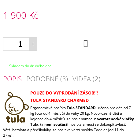
E
1 900 Kč
TULA
FREE
Měrná
TO
cena:
GROW
PROWL
+
DO
KOŠÍKU
1X
PÁR
NÁVLEČKŮ
NA
Skladem do druhého dne
NOŽIČKY
2
POPIS
PODOBNÉ (3)
VIDEA (2)
200
Kč
POUZE DO VYPRODÁNÍ ZÁSOB!!!
TULA STANDARD CHARMED
Ergonomické nosítko
Tula STANDARD
určeno pro děti od 7
kg (cca od 4 měsíců) do váhy 20 kg. Novorozené děti a
kojence do 4 měsíců lze nosit pomocí
novorozenecké vložky
Tula
, ta
není součástí
nosítka a musí se dokoupit zvlášť.
Větší batolata a předškoláky lze nosit ve verzi nosítka Toddler (od 11 do
27kg).