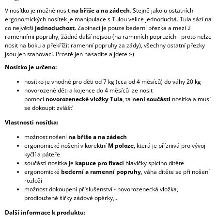
V nosítku je možné nosit
na břiše a na zádech
. Stejně jako u ostatních
ergonomických nosítek je manipulace s Tulou velice jednoduchá. Tula sází na
co největší
jednoduchost
. Zapínací je pouze bederní přezka a mezi 2
ramenními popruhy, žádné další nejsou (na ramnních popruzích - proto nelze
nosit na boku a překřížit ramenní popruhy za zády), všechny ostatní přezky
jsou jen stahovací. Prostě jen nasadíte a jdete :-)
Nosítko je určeno:
nosítko je vhodné pro děti od 7 kg (cca od 4 měsíců) do váhy 20 kg
novorozené děti a kojence do 4 měsíců lze nosit
pomocí
novorozenecké vložky Tula
, ta
není součástí
nosítka a musí
se dokoupit zvlášť
Vlastnosti nosítka:
možnost nošení
na břiše a na zádech
ergonomické nošení v korektní
M poloze
, která je příznivá pro vývoj
kyčlí a páteře
součástí nosítka je
kapuce pro fixaci
hlavičky spícího dítěte
ergonomické
bederní a ramenní popruhy
, váha dítěte se při nošení
rozloží
možnost dokoupení příslušenství - novorozenecká vložka,
prodloužené šířky zádové opěrky,...
Další informace k produktu: