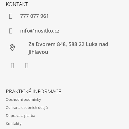
Á
KONTAKT
P
A
777 077 961
T
Í
info@nositko.cz
Za Dvorem 848, 588 22 Luka nad
Jihlavou
Facebook
Twitter
PRAKTICKÉ INFORMACE
Obchodní podmínky
Ochrana osobních údajů
Doprava a platba
Kontakty