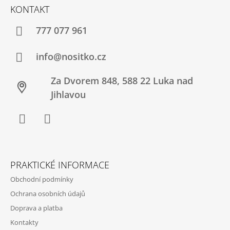
Á
KONTAKT
P
A
777 077 961
T
Í
info@nositko.cz
Za Dvorem 848, 588 22 Luka nad
Jihlavou
Facebook
Twitter
PRAKTICKÉ INFORMACE
Obchodní podmínky
Ochrana osobních údajů
Doprava a platba
Kontakty