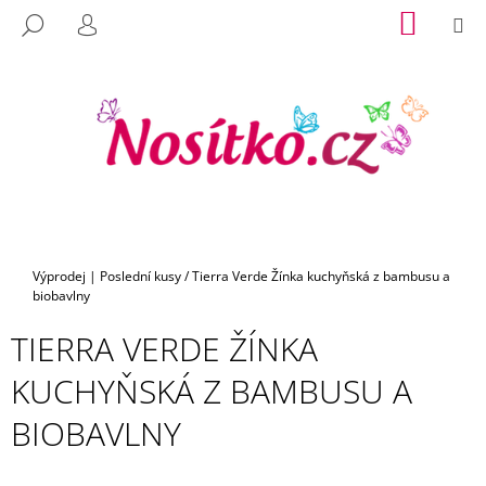
K
Přejít
NÁKUP
M
HLEDAT
na
KOŠÍK
O
PŘIHLÁŠENÍ
C
ZPĚT
ZPĚT
obsah
Š
O
Í
P
K
O
T
Ř
E
B
U
Domů
Výprodej | Poslední kusy
/
Tierra Verde Žínka kuchyňská z bambusu a
J
biobavlny
E
TIERRA VERDE ŽÍNKA
T
E
KUCHYŇSKÁ Z BAMBUSU A
N
BIOBAVLNY
A
J