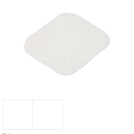
Í
T
?
HLEDAT
D
O
P
O
R
U
Č
U
J
E
M