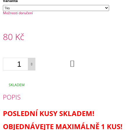
Varianta
E
Možnosti doručení
TULA
FREE
TO
GROW
80 Kč
WHALE
WATCH
+
Měrná
1X
cena:
PÁR
NÁVLEČKŮ
DO
NA
KOŠÍKU
NOŽIČKY
2
200
SKLADEM
Kč
POPIS
POSLEDNÍ KUSY SKLADEM!
OBJEDNÁVEJTE MAXIMÁLNĚ 1 KUS!