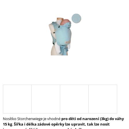
Í
T
?
HLEDAT
D
O
P
O
R
U
Č
U
J
Nosítko Storchenwiege je vhodné
pro děti od narození (3kg) do váhy
E
15 kg
.
Šířka i délka zádové opěrky lze upravit, tak lze nosit
M