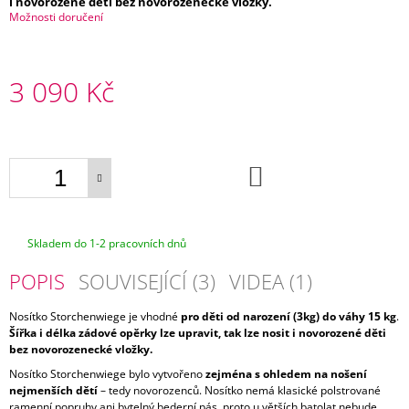
i novorozené děti bez novorozenecké vložky.
E
Možnosti doručení
MANDUCA
XT
LIMITEDEDITION
3 090 Kč
BOTANICGREEN
+
Měrná
1X
cena:
PÁR
NÁVLEČKŮ
NA
DO
KOŠÍKU
NOŽIČKY
4
075
Kč
Skladem do 1-2 pracovních dnů
POPIS
SOUVISEJÍCÍ (3)
VIDEA (1)
Nosítko Storchenwiege je vhodné
pro děti od narození (3kg) do váhy 15 kg
.
Šířka i délka zádové opěrky lze upravit, tak lze nosit i novorozené děti
bez novorozenecké vložky.
Nosítko Storchenwiege bylo vytvořeno
zejména s ohledem na nošení
nejmenších dětí
– tedy novorozenců. Nosítko nemá klasické polstrované
ramenní popruhy ani bytelný bederní pás, proto u větších batolat nebude