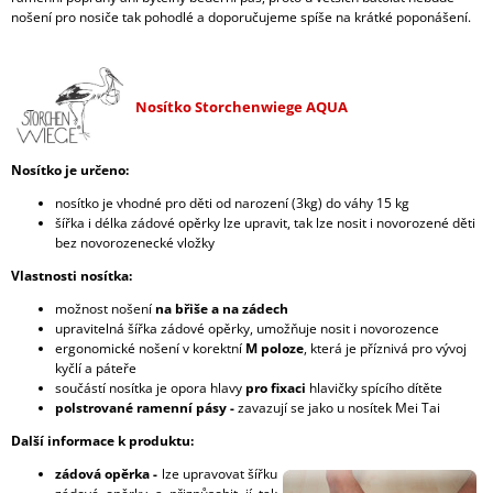
nošení pro nosiče tak pohodlé a doporučujeme spíše na krátké poponášení.
Nosítko Storchenwiege AQUA
Nosítko je určeno:
nosítko je vhodné pro děti od narození (3kg) do váhy 15 kg
šířka i délka zádové opěrky lze upravit, tak lze nosit i novorozené děti
bez novorozenecké vložky
Vlastnosti nosítka:
možnost nošení
na břiše a na zádech
upravitelná šířka zádové opěrky, umožňuje nosit i novorozence
ergonomické nošení v korektní
M poloze
, která je příznivá pro vývoj
kyčlí a páteře
součástí nosítka je opora hlavy
pro fixaci
hlavičky spícího dítěte
polstrované ramenní pásy -
zavazují se jako u nosítek Mei Tai
Další informace k produktu:
zádová opěrka -
lze upravovat šířku