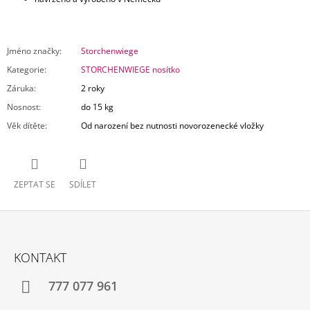
Jméno značky
:
Storchenwiege
Kategorie
:
STORCHENWIEGE nosítko
Záruka
:
2 roky
Nosnost
:
do 15 kg
Věk dítěte
:
Od narození bez nutnosti novorozenecké vložky
ZEPTAT SE
SDÍLET
Z
Á
KONTAKT
P
A
777 077 961
T