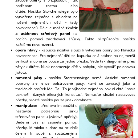
zádové opěrky a přizpůsobit jí tak
potřebám rostou cího
dítěte. Nosítko Storchenwiege bylo
vytvořeno zejména s ohledem na
nošení nejmenších dětí – tedy
novorozenců. Dále je možné
zkrátit
a utáhnout středový panel
na
bocích pomocí zadrhovací šňůrky. Takto přizpůsobíte nosítko
každému novorozenci.
opora hlavy
- kapucka nosítka slouží k vytvoření opory pro hlavičku
novorozence. Pro nejmenší děti se kapucka celá stáhne na nejmenší
velikost a upne se pouze za jednu přezku. Vede tak diagonálně přes
zátylek dítěte. Nijak neomezuje dítě v pohybu, ale vytváří polohovou
jistotu.
ramenní pásy -
nosítko Storchenwiege nemá klasické ramenní
popruhy ale lehce polstrované pásy, které se zavazují jako u
tradičních nosítek Mei Tai. To je výhodné zejména pokud chtějí nosit
partneři různých tělesných konstitucí. Nemusíte složitě nastavovat
přezky, prostě nosítko pouze jinak dotáhnete.
manipulace -
před prvním použití si
nastavíte potřebnou šířku
středového panelu (zádové opěrky).
Bederní pás si zapnete pomocí
přezky. Miminko si dáte na hrudník
čelem k sobě s roztaženýma