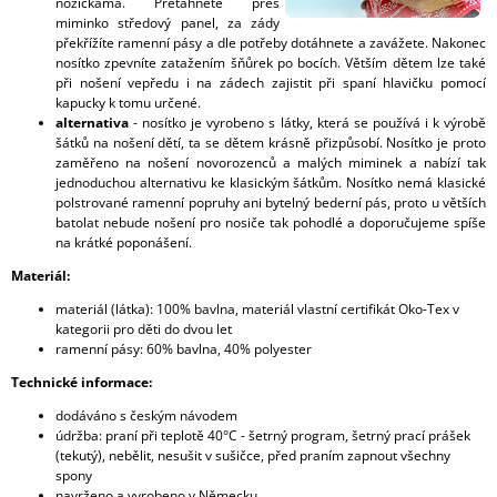
nožičkama. Přetáhněte přes
miminko středový panel, za zády
překřížíte ramenní pásy a dle potřeby dotáhnete a zavážete. Nakonec
nosítko zpevníte zatažením šňůrek po bocích. Větším dětem lze také
při nošení vepředu i na zádech zajistit při spaní hlavičku pomocí
kapucky k tomu určené.
alternativa
- nosítko je vyrobeno s látky, která se používá i k výrobě
šátků na nošení dětí, ta se dětem krásně přizpůsobí. Nosítko je proto
zaměřeno na nošení novorozenců a malých miminek a nabízí tak
jednoduchou alternativu ke klasickým šátkům. Nosítko nemá klasické
polstrované ramenní popruhy ani bytelný bederní pás, proto u větších
batolat nebude nošení pro nosiče tak pohodlé a doporučujeme spíše
na krátké poponášení.
Materiál:
materiál (látka): 100% bavlna, materiál vlastní certifikát Oko-Tex v
kategorii pro děti do dvou let
ramenní pásy: 60% bavlna, 40% polyester
Technické informace:
dodáváno s českým návodem
údržba: praní při teplotě 40°C - šetrný program, šetrný prací prášek
(tekutý), nebělit, nesušit v sušičce, před praním zapnout všechny
spony
navrženo a vyrobeno v Německu