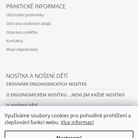
PRAKTICKÉ INFORMACE
Obchodní podmínky
Ochrana osobních údajů
Doprava a platba
Kontakty
Moje objednávka
NOSÍTKA A NOŠENÍ DĚTÍ
SROVNÁNÍ ERGONOMICKÝCH NOSÍTEK
O ERGONOMICKÉM NOSÍTKU ...NENÍ JÍM KAŽDÉ NOSÍTKO
O NOŠENÍ DĚTÍ
Využíváme soubory cookies pro pohodlné prohlížení a
PŮJČOVNA ERGONOMICKÝCH NOSÍTEK A OBLEČENÍ NA
NOŠENÍ
zlepšování funkcí webu.
Více informací
ARCHIV