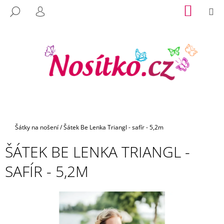
K
Přejít
NÁKUP
M
HLEDAT
na
KOŠÍK
O
PŘIHLÁŠENÍ
C
ZPĚT
ZPĚT
obsah
Š
O
Í
P
K
O
T
Ř
E
B
U
Domů
Šátky na nošení
/
Šátek Be Lenka Triangl - safír - 5,2m
J
ŠÁTEK BE LENKA TRIANGL -
E
T
SAFÍR - 5,2M
E
N
A
J