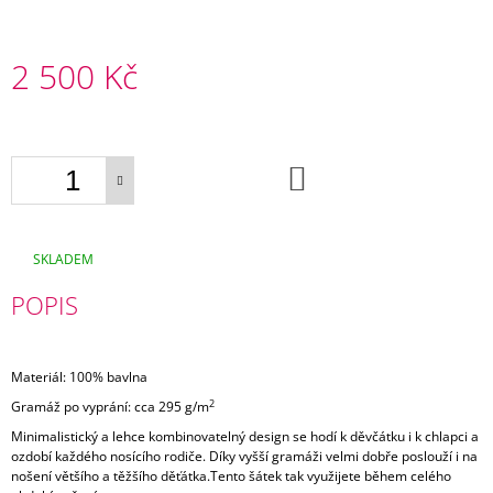
E
TULA
2 500 Kč
FREE
TO
Měrná
GROW
cena:
WHALE
WATCH
+
DO
KOŠÍKU
1X
PÁR
NÁVLEČKŮ
NA
SKLADEM
NOŽIČKY
2
POPIS
200
Kč
Materiál: 100% bavlna
2
Gramáž po vyprání: cca 295 g/m
Minimalistický a lehce kombinovatelný design se hodí k děvčátku i k chlapci a
ozdobí každého nosícího rodiče. Díky vyšší gramáži velmi dobře poslouží i na
nošení většího a těžšího děťátka.Tento šátek tak využijete během celého