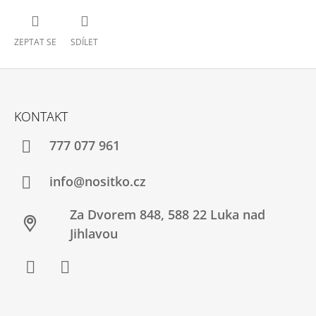
ZEPTAT SE
SDÍLET
Z
Á
KONTAKT
P
A
777 077 961
T
Í
info@nositko.cz
Za Dvorem 848, 588 22 Luka nad
Jihlavou
Facebook
Twitter