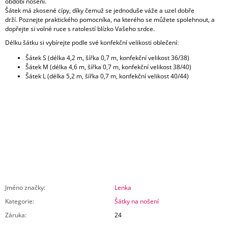
období nošení.
Šátek má zkosené cípy, díky čemuž se jednoduše váže a uzel dobře
drží. Poznejte praktického pomocníka, na kterého se můžete spolehnout, a
dopřejte si volné ruce s ratolestí blízko Vašeho srdce.
Délku šátku si vybírejte podle své konfekční velikosti oblečení:
Šátek S (délka 4,2 m, šířka 0,7 m, konfekční velikost 36/38)
Šátek M (délka 4,6 m, šířka 0,7 m, konfekční velikost 38/40)
Šátek L (délka 5,2 m, šířka 0,7 m, konfekční velikost 40/44)
Jméno značky
:
Lenka
Kategorie
:
Šátky na nošení
Záruka
:
24