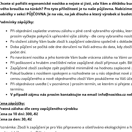
Chcete si pořídit ergonomické nosítko a nejste si jisti, zda Vám a děťátku b
svého broučka na túrách? Pro tyto příležitosti je tu naše půjčovna. Nabízíme
nabídky v sekci PŮJČOVNA. Je na vás, na jak dlouho a který výrobek si budete ch
Podmínky zápůjčky:
Při objednání zaplatíte vratnou zálohu v plné ceně vybraného výrobku, kte
prosím vyčkejte pokynů k upřesnění výše zálohy - dle ceny vybraného nosít
Po složení zálohy Vám bude zboží k zapůjčení odesláno společně s doklad
Doba půjčení se počítá ode dne doručení na Vaši adresu do data, kdy zbo
počet dní.
Po navrácení nosítka a jeho kontrole Vám bude vrácena záloha na Vámi uve
Při poškození a hrubém znečištění nelze zapůjčené zboží přijmout zpět. B
Zapůjčené zboží zasílejte zpět pojištěné minimálně na hodnotu zaplacené z
Pokud budete s nosítkem spokojeni a rozhodnete se u nás objednat nové 
cenou zapůjčeného a nově objednaného zboží Vám poukážeme na Váš účet
Při objednávce uveďte ( v poznámce ) prosím termín, ve kterém si přejete
termínu.
V případě zájmu nás prosím kontaktujte na email info@nositko.cz ne
Cena zápůjčky:
Vratná záloha:
dle ceny zapůjčeného výrobku
Cena za 10 dní: 30
0,-Kč
Cena za den:
30,-Kč
Poznámka: Zboží k zapůjčení je pro Vás připraveno a ošetřováno ekologickými a 