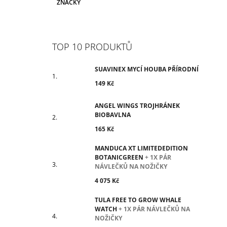
ZNAČKY
TOP 10 PRODUKTŮ
SUAVINEX MYCÍ HOUBA PŘÍRODNÍ
149 Kč
ANGEL WINGS TROJHRÁNEK
BIOBAVLNA
165 Kč
MANDUCA XT LIMITEDEDITION
BOTANICGREEN
+ 1X PÁR
NÁVLEČKŮ NA NOŽIČKY
4 075 Kč
TULA FREE TO GROW WHALE
WATCH
+ 1X PÁR NÁVLEČKŮ NA
NOŽIČKY