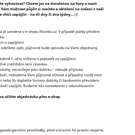
ude vyhovovat? Chcete jet na dovolenou na hory a nosit
 Vám možnost půjčit si nosítko a oblečení na nošení z naší
tít zapůjčit – na tři dny či dva týdny... :-)
rá je uvedena v e-shopu Nositko.cz. V případě platby předem
ka.
em o zapůjčení.
ží odešlete zpět, půjčovné bude opravdu na Vámi objednaný
dené č. účtu snížena o poplatek za vypůjčení.
ěžné znečištění není závadou.
álohy, nezasílejte jako dobírku – nebude přijmuto.
zboží, nebudeme Vám půjčovné účtovat a případný rozdíl mezi
 nebo Vy doplatíte formou dobírky či bankovním převodem.
 zboží zapůjčit. Budeme Vás kontaktovat s odsouhlasením
bo učiňte objednávku přes e-shop.
hypoalergenními prostředky, před vrácením ho prosím neperte,