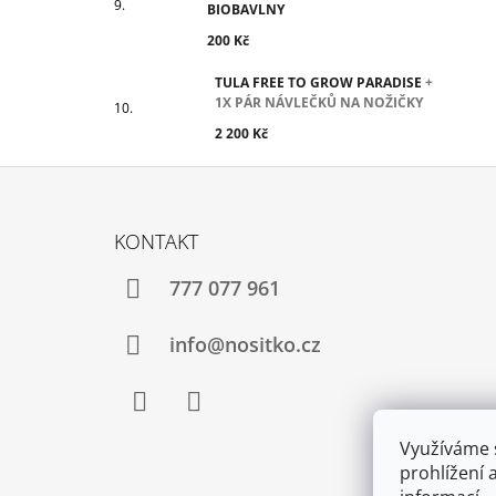
BIOBAVLNY
200 Kč
TULA FREE TO GROW PARADISE
+
1X PÁR NÁVLEČKŮ NA NOŽIČKY
2 200 Kč
Z
Á
KONTAKT
P
A
777 077 961
T
Í
info@nositko.cz
Facebook
Twitter
Využíváme 
prohlížení 