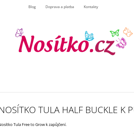
Blog
Doprava a platba
Kontakty
CO POTŘEBUJETE NAJÍT?
HLEDAT
DOPORUČUJEME
NOSÍTKO TULA HALF BUCKLE K P
ANGEL WINGS TROJHRÁNEK
MANDUCA XT LI
BIOBAVLNA
BOTANICGREE
NA NOŽIČKY
165 Kč
Nosítko Tula Free to Grow k zapůjčení.
4 075 Kč