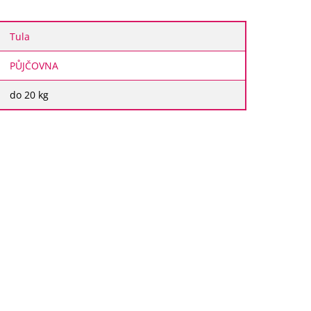
Tula
PŮJČOVNA
do 20 kg