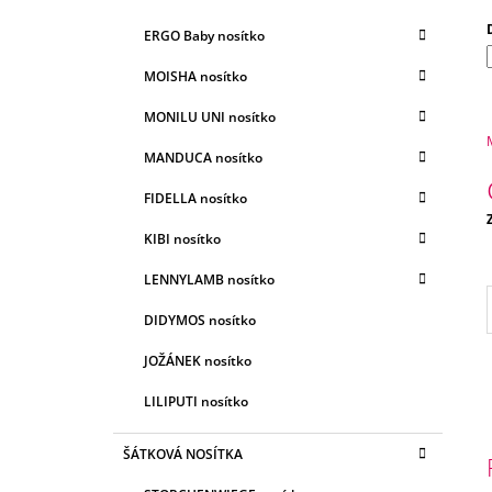
E
A
G
ERGO Baby nosítko
N
O
R
N
MOISHA nosítko
I
Í
E
MONILU UNI nosítko
P
A
MANDUCA nosítko
N
FIDELLA nosítko
E
c
KIBI nosítko
L
LENNYLAMB nosítko
DIDYMOS nosítko
JOŽÁNEK nosítko
LILIPUTI nosítko
ŠÁTKOVÁ NOSÍTKA