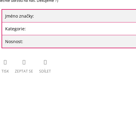
nechte údržbu na nás. Děkujeme :-)
Jméno značky
:
Kategorie
:
Nosnost
:
TISK
ZEPTAT SE
SDÍLET