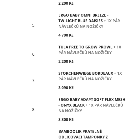
2 200 Kč
ERGO BABY OMNI BREEZE -
TWILIGHT BLUE DAISIES
+ 1X PÁR
NÁVLEČKŮ NA NOŽIČKY
4 700 Kč
TULA FREE TO GROW PROWL
+ 1X
PÁR NÁVLEČKŮ NA NOŽIČKY
2 200 Kč
STORCHENWIEGE BORDEAUX
+ 1X
PÁR NÁVLEČKŮ NA NOŽIČKY
3 090 Kč
ERGO BABY ADAPT SOFT FLEX MESH
- ONYX BLACK
+ 1X PÁR NÁVLEČKŮ
NA NOŽIČKY
3 300 Kč
BAMBOOLIK PRATELNÉ
ODLIČOVACÍ TAMPONKY Z