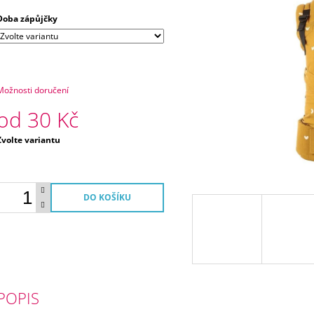
Doba zápůjčky
Možnosti doručení
od
30 Kč
Měrná
Zvolte variantu
ena:
DO KOŠÍKU
POPIS