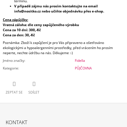
termínu.
V případě zájmu nás prosím kontaktujte na email
info@nositko.cz nebo učiňte objednávku přes e-shop.
Cena zápůjčky:
Vratná záloha:
dle ceny zapůjčeného výrobku
Cena za 10 dní: 30
0,-Kč
Cena za den:
30,-Kč
Poznámka: Zboží k zapůjčení je pro Vás připraveno a ošetřováno
ekologickými a hypoalergenními prostředky, před vrácením ho prosím
neperte, nechte údržbu na nás. Děkujeme :-)
Jméno značky
:
Fidella
Kategorie
:
PŮJČOVNA
ZEPTAT SE
SDÍLET
Z
Á
KONTAKT
P