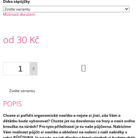
E
Doba zápůjčky
Možnosti doručení
BAMBOOLIK
PRATELNÉ
ODLIČOVACÍ
TAMPONKY
od
30 Kč
Z
BIOBAVLNY
Měrná
200
cena:
Kč
DO
KOŠÍKU
Zvolte variantu
POPIS
Chcete si pořídit ergonomické nosítko a nejste si jisti, zda Vám a
děťátku bude vyhovovat? Chcete jet na dovolenou na hory a nosit svého
broučka na túrách? Pro tyto příležitosti je tu naše půjčovna. Nabízíme
Vám možnost půjčit si nosítko a oblečení na nošení z naší nabídky v
sekci PŮJČOVNA. Je na vás, na jak dlouho a který výrobek si budete chtít