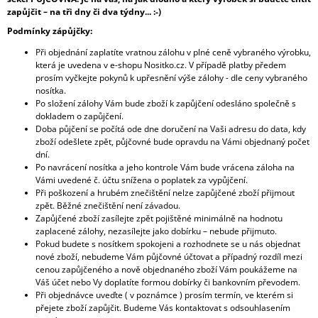
zapůjčit – na tři dny či dva týdny... :-)
Podmínky zápůjčky:
Při objednání zaplatíte vratnou zálohu v plné ceně vybraného výrobku,
která je uvedena v e-shopu Nositko.cz. V případě platby předem
prosím vyčkejte pokynů k upřesnění výše zálohy - dle ceny vybraného
nosítka.
Po složení zálohy Vám bude zboží k zapůjčení odesláno společně s
dokladem o zapůjčení.
Doba půjčení se počítá ode dne doručení na Vaši adresu do data, kdy
zboží odešlete zpět, půjčovné bude opravdu na Vámi objednaný počet
dní.
Po navrácení nosítka a jeho kontrole Vám bude vrácena záloha na
Vámi uvedené č. účtu snížena o poplatek za vypůjčení.
Při poškození a hrubém znečištění nelze zapůjčené zboží přijmout
zpět. Běžné znečištění není závadou.
Zapůjčené zboží zasílejte zpět pojištěné minimálně na hodnotu
zaplacené zálohy, nezasílejte jako dobírku – nebude přijmuto.
Pokud budete s nosítkem spokojeni a rozhodnete se u nás objednat
nové zboží, nebudeme Vám půjčovné účtovat a případný rozdíl mezi
cenou zapůjčeného a nově objednaného zboží Vám poukážeme na
Váš účet nebo Vy doplatíte formou dobírky či bankovním převodem.
Při objednávce uveďte ( v poznámce ) prosím termín, ve kterém si
přejete zboží zapůjčit. Budeme Vás kontaktovat s odsouhlasením