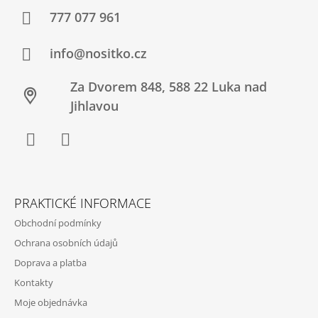
A
777 077 961
T
Í
info@nositko.cz
Za Dvorem 848, 588 22 Luka nad
Jihlavou
Facebook
Twitter
PRAKTICKÉ INFORMACE
Obchodní podmínky
Ochrana osobních údajů
Doprava a platba
Kontakty
Moje objednávka