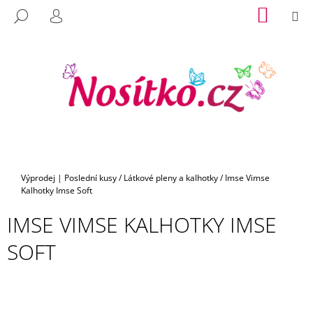
K
Přejít
NÁKUP
M
HLEDAT
na
KOŠÍK
O
PŘIHLÁŠENÍ
C
ZPĚT
ZPĚT
obsah
Š
O
Í
P
K
O
T
Ř
E
B
U
Domů
Výprodej | Poslední kusy
/
Látkové pleny a kalhotky
/
Imse Vimse
J
Kalhotky Imse Soft
E
IMSE VIMSE KALHOTKY IMSE
T
E
SOFT
N
A
J