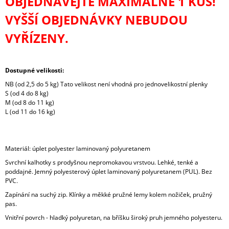
OBJEDNÁVEJTE MAXIMÁLNĚ 1 KUS!
VYŠŠÍ OBJEDNÁVKY NEBUDOU
VYŘÍZENY.
Dostupné velikosti:
NB (od 2,5 do 5 kg) Tato velikost není vhodná pro jednovelikostní plenky
S (od 4 do 8 kg)
M (od 8 do 11 kg)
L (od 11 do 16 kg)
Materiál: úplet polyester laminovaný polyuretanem
Svrchní kalhotky s prodyšnou nepromokavou vrstvou. Lehké, tenké a
poddajné. Jemný polyesterový úplet laminovaný polyuretanem (PUL). Bez
PVC.
Zapínání na suchý zip. Klínky a měkké pružné lemy kolem nožiček, pružný
pas.
Vnitřní povrch - hladký polyuretan, na bříšku široký pruh jemného polyesteru.