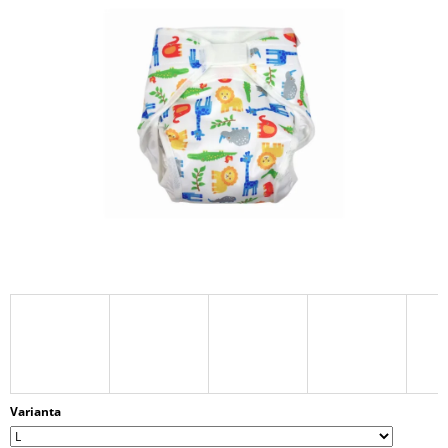
Í
T
?
HLEDAT
D
O
P
O
R
U
Č
U
J
Varianta
E
M