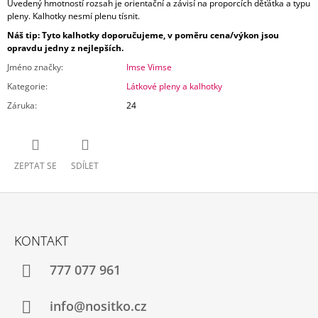
Uvedený hmotností rozsah je orientační a závisí na proporcích děťátka a typu
pleny. Kalhotky nesmí plenu tísnit.
Náš tip: Tyto kalhotky doporučujeme, v poměru cena/výkon jsou
opravdu jedny z nejlepších.
Jméno značky
:
Imse Vimse
Kategorie
:
Látkové pleny a kalhotky
Záruka
:
24
ZEPTAT SE
SDÍLET
Z
Á
KONTAKT
P
A
777 077 961
T
Í
info@nositko.cz