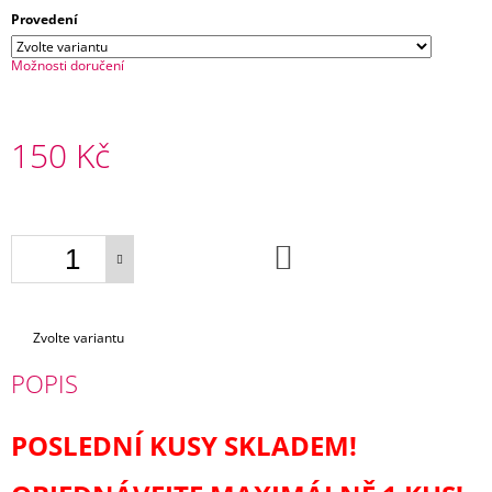
E
Provedení
TULA
Možnosti doručení
FREE
TO
GROW
PROWL
150 Kč
+
1X
PÁR
Měrná
NÁVLEČKŮ
cena:
NA
NOŽIČKY
DO
KOŠÍKU
2
200
Kč
Zvolte variantu
POPIS
POSLEDNÍ KUSY SKLADEM!