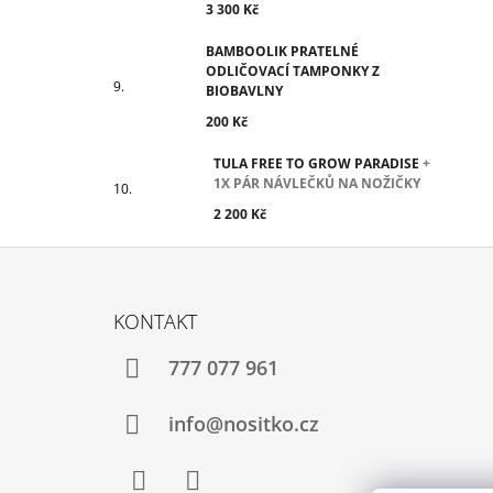
3 300 Kč
BAMBOOLIK PRATELNÉ
ODLIČOVACÍ TAMPONKY Z
BIOBAVLNY
200 Kč
TULA FREE TO GROW PARADISE
+
1X PÁR NÁVLEČKŮ NA NOŽIČKY
2 200 Kč
Z
Á
KONTAKT
P
A
777 077 961
T
Í
info@nositko.cz