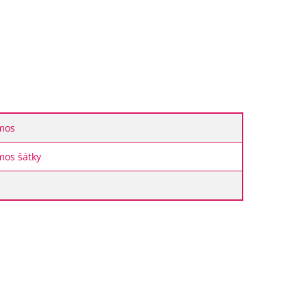
mos
mos šátky