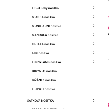
E
A
G
ERGO Baby nosítko
N
O
R
N
MOISHA nosítko
I
Í
E
MONILU UNI nosítko
P
A
MANDUCA nosítko
c
N
FIDELLA nosítko
E
KIBI nosítko
L
LENNYLAMB nosítko
DIDYMOS nosítko
JOŽÁNEK nosítko
LILIPUTI nosítko
ŠÁTKOVÁ NOSÍTKA