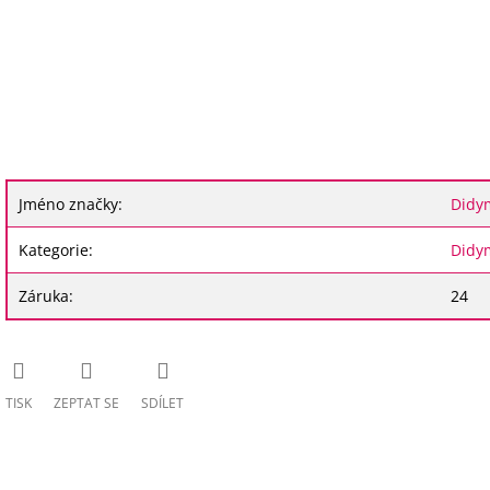
Jméno značky
:
Didy
Kategorie
:
Didy
Záruka
:
24
TISK
ZEPTAT SE
SDÍLET