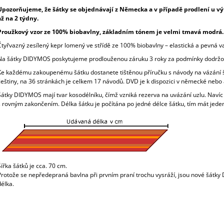
Upozorňujeme, že šátky se objednávají z Německa a v případě prodlení u v
až na 2 týdny.
Proužkový vzor ze 100% biobavlny, základním tónem je velmi tmavá modrá.
Čtyřvazný zesílený kepr lomený ve střídě ze 100% biobavlny – elastická a pevná v
Na šátky DIDYMOS poskytujeme prodlouženou záruku 3 roky za podmínky dodržov
Ke každému zakoupenému šátku dostanete tištěnou příručku s návody na vázání šá
češtiny, na 36 stránkách je celkem 17 návodů. DVD je k dispozici v německé nebo 
Šátky DIDYMOS mají tvar kosodélníku, čímž vzniká rezerva na uvázání uzlu. Navíc š
s rovným zakončením. Délka šátku je počítána po jedné délce šátku, tím mát jeden
Šířka šátků je cca. 70 cm.
Protože se nepředepraná bavlna při prvním praní trochu vysráží, jsou nové šátky
délka.