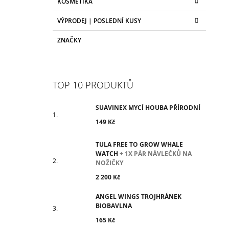
KOSMETIKA
VÝPRODEJ | POSLEDNÍ KUSY
ZNAČKY
TOP 10 PRODUKTŮ
SUAVINEX MYCÍ HOUBA PŘÍRODNÍ
149 Kč
TULA FREE TO GROW WHALE
WATCH
+ 1X PÁR NÁVLEČKŮ NA
NOŽIČKY
2 200 Kč
ANGEL WINGS TROJHRÁNEK
BIOBAVLNA
165 Kč