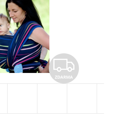
Z
ZDARMA
D
A
R