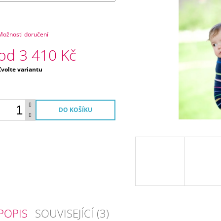
Možnosti doručení
od
3 410 Kč
Měrná
Zvolte variantu
ena:
DO KOŠÍKU
POPIS
SOUVISEJÍCÍ (3)