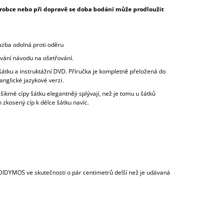
ýrobce nebo při dopravě se doba bodání může prodloužit
M
azba odolná proti oděru
A
ání návodu na ošetřování.
tku a instruktážní DVD. Příručka je kompletně přeložená do
anglické jazykové verzi.
ikmé cípy šátku elegantněji splývají, než je tomu u šátků
 zkosený cíp k délce šátku navíc.
 DIDYMOS ve skutečnosti o pár centimetrů delší než je udávaná