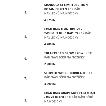
MANDUCA XT LIMITEDEDITION
BOTANICGREEN
+ 1X PÁR
NÁVLEČKŮ NA NOŽIČKY
4 075 Kč
ERGO BABY OMNI BREEZE -
TWILIGHT BLUE DAISIES
+ 1X PÁR
NÁVLEČKŮ NA NOŽIČKY
4 700 Kč
TULA FREE TO GROW PROWL
+ 1X
PÁR NÁVLEČKŮ NA NOŽIČKY
2 200 Kč
STORCHENWIEGE BORDEAUX
+ 1X
PÁR NÁVLEČKŮ NA NOŽIČKY
3 090 Kč
ERGO BABY ADAPT SOFT FLEX MESH
- ONYX BLACK
+ 1X PÁR NÁVLEČKŮ
NA NOŽIČKY